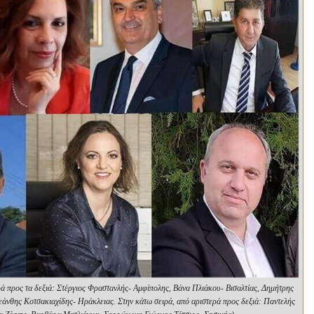
ρά προς τα δεξιά: Στέργιος Φραστανλής- Αμφίπολης, Βάνα Πλιάκου- Βισαλτίας, Δημήτρης
νθης Κοτσακιαχίδης- Ηράκλειας. Στην κάτω σειρά, από αριστερά προς δεξιά: Παντελής