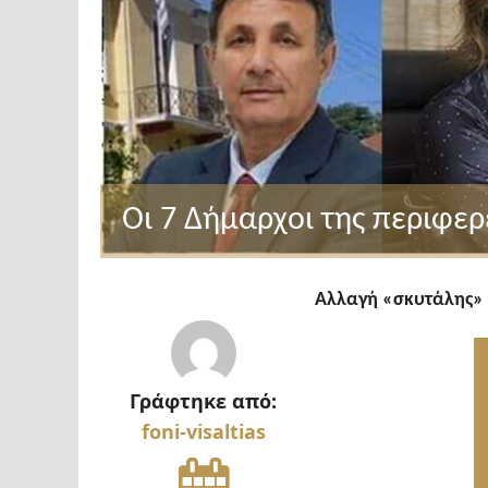
Οι 7 Δήμαρχοι της περιφε
Αλλαγή
«
σκυτάλης
Γράφτηκε από:
foni-visaltias