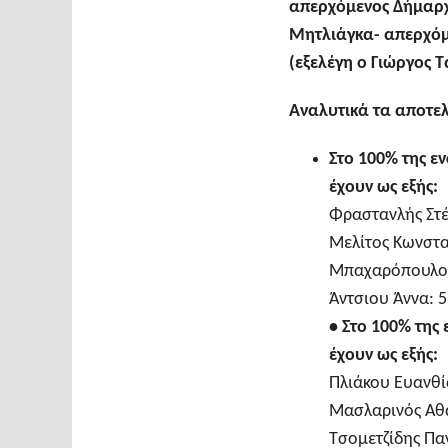
απερχόμενος Δήμαρχ
Μητλιάγκα- απερχόμ
(εξελέγη ο Γιώργος 
Αναλυτικά τα αποτε
Στο 100% της 
έχουν ως εξής:
Φραστανλής Στέρ
Μελίτος Κωνσταν
Μπαχαρόπουλος 
Άντσιου Άννα: 5
•
Στο 100% της
έχουν ως εξής:
Πλιάκου Ευανθία
Μασλαρινός Αθα
Τσομετζίδης Πα