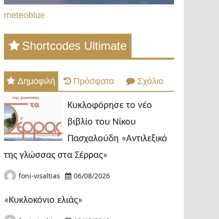
meteoblue
Shortcodes Ultimate
Δημοφιλή
Πρόσφατα
Σχόλιο
Κυκλοφόρησε το νέο
βιβλίο του Νίκου
Πασχαλούδη «Αντιλεξικό
της γλώσσας στα Σέρρας»
foni-visaltias
06/08/2026
«Κυκλοκόνιο ελιάς»