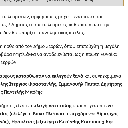
 Ζίχνης, Βαρβάρα Μητλιάγκα- Σερρών και Γιώργος Τάτσιος- Σιντικής)
ποτελεσμάτων, αμφίρροπες μάχες, ανατροπές και
στους 7 Δήμους το αποτέλεσμα «ξεκαθάρισε» από την
ε δεν θα υπάρξει επαναληπτικός κύκλος.
η ήρθε από τον Δήμο Σερρών, όπου επετεύχθη η μεγάλη
ρβάρα Μητλιάγκα να αναδεικνύεται ως η πρώτη γυναίκα
 Σερρών
μάρχους
κατόρθωσαν να εκλεγούν ξανά
και συγκεκριμένα
λης Στέργιος Φραστανλής, Εμμανουήλ Παππά Δημήτρης
ης Παντελής Μπόζης
.
Δήμους είχαμε
αλλαγή
«
σκυτάλης
»
και συγκεκριμένα
τίας (εξελέγη η Βάνα Πλιάκου- απερχόμενος Δήμαρχος
ός), Ηράκλειας (εξελέγη ο Κλεάνθης Κοτσακιαχίδης-