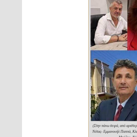
(Στην πάνω σειρά, από αριστε
Νότας- Εμμανουήλ Παππά, Κλεά