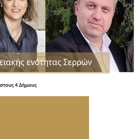
ρειακής ενότητας Σερρών
»
στους 4 Δήμους