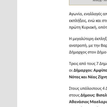
Μπόζης- Νέα
Αγωνία, εναλλαγές α
εκπλήξεις, ενώ και 
πρώτη Κυριακή, οπότ
Η μεγαλύτερη έκπληξ
ανατροπή, με την Βα
Δήμαρχος στον Δήμο
Τρεις από τους 7 Δη
οι
Δήμαρχοι: Αμφίπο
Νότας και Νέας Ζίχν
Στους υπόλοιπους 4 
στους
Δήμους: Βισαλ
Αθανάσιος Μασλαριν