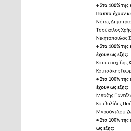
•
Στο 100% της
Παππά έχουν ως
Νότας Δημήτριος
Τσούκαλος Χρήσ
Νικητόπουλος Στ
•
Στο 100% της
έχουν ως εξής:
Κοτσακιαχίδης Κ
Κουτσάκης Γεώργ
•
Στο 100% της
έχουν ως εξής:
Μπόζης Παντέλη
Κομβολίδης Παύλ
Μπρούντζιου Ζω
•
Στο 100% της
ως εξής: