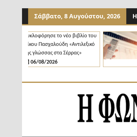
Προχωρήστε
Σάββατο, 8 Αυγούστου, 2026
Η
στο
περιεχόμενο
Κυκλοφόρησε το νέο βιβλίο του
Δήμ
Νίκου Πασχαλούδη «Αντιλεξικό
κλι
της γλώσσας στα Σέρρας»
δια
06/08/2026