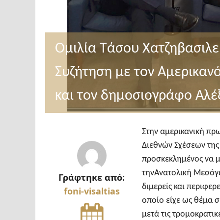
Ομιλία Τάσου Χατζηβασιλε
Συζήτηση με τον Αμερικαν
και τον δημοσιογράφο Αλ
Στην αμερικανική πρ
Διεθνών Σχέσεων της
προσκεκλημένος να μ
τηνΑνατολική Μεσόγε
Γράφτηκε από:
διμερείς και περιφερε
foni-visaltias
οποίο είχε ως θέμα 
μετά τις τρομοκρατικ