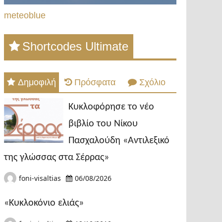
meteoblue
Shortcodes Ultimate
Δημοφιλή
Πρόσφατα
Σχόλιο
Κυκλοφόρησε το νέο
βιβλίο του Νίκου
Πασχαλούδη «Αντιλεξικό
της γλώσσας στα Σέρρας»
foni-visaltias
06/08/2026
«Κυκλοκόνιο ελιάς»