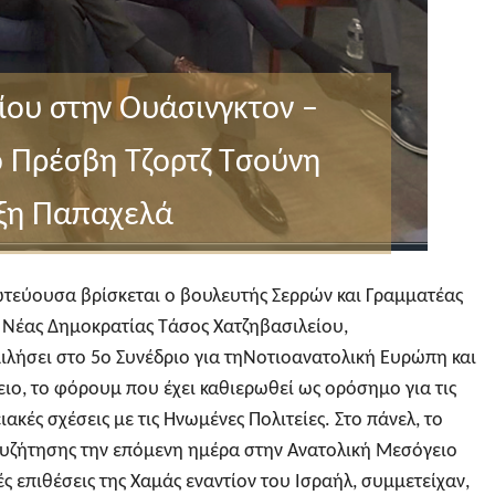
ίου στην Ουάσινγκτον –
ό Πρέσβη Τζορτζ Τσούνη
έξη Παπαχελά
ωτεύουσα βρίσκεται ο βουλευτής Σερρών και Γραμματέας
 Νέας Δημοκρατίας Τάσος Χατζηβασιλείου,
ιλήσει στο 5ο Συνέδριο για τηΝοτιοανατολική Ευρώπη και
ιο, το φόρουμ που έχει καθιερωθεί ως ορόσημο για τις
ιακές σχέσεις με τις Ηνωμένες Πολιτείες. Στο πάνελ, το
συζήτησης την επόμενη ημέρα στην Ανατολική Μεσόγειο
ές επιθέσεις της Χαμάς εναντίον του Ισραήλ, συμμετείχαν,