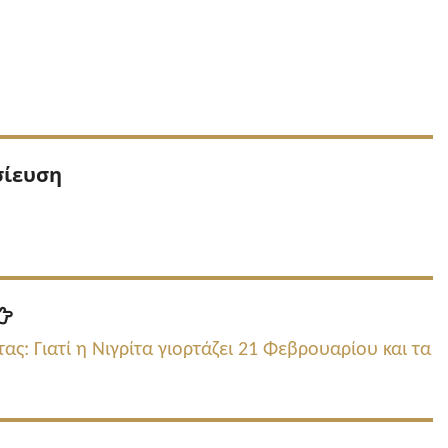
Προηγούμενη
σίευση
δημοσίευση:
Επόμενη
δημοσίευση:
ς: Γιατί η Νιγρίτα γιορτάζει 21 Φεβρουαρίου και τα