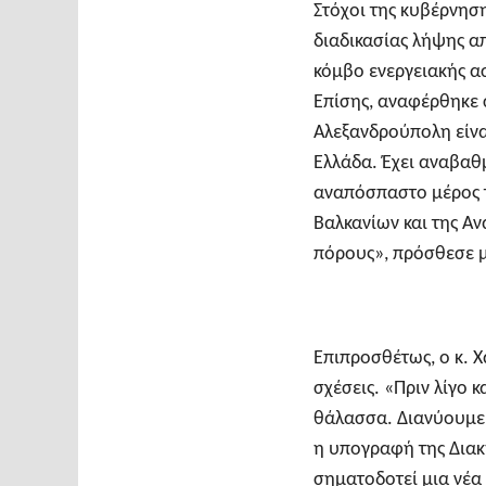
Στόχοι της κυβέρνηση
διαδικασίας λήψης α
κόμβο ενεργειακής α
Επίσης, αναφέρθηκε 
Αλεξανδρούπολη είνα
Ελλάδα. Έχει αναβαθ
αναπόσπαστο μέρος 
Βαλκανίων και της Α
πόρους», πρόσθεσε 
Επιπροσθέτως, ο κ. Χ
σχέσεις. «Πριν λίγο 
θάλασσα. Διανύουμε 
η υπογραφή της Δια
σηματοδοτεί μια νέα