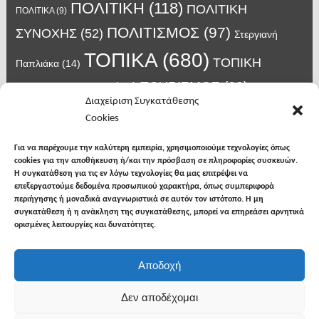
ΠΟΛΙΤΙΚΗ
(118)
ΠΟΛΙΤΙΚΗ
ΠΟΛΙΤΙΚΑ
(9)
ΠΟΛΙΤΙΣΜΟΣ
(97)
ΣΥΝΟΧΗΣ
(52)
Στεργιανή
ΤΟΠΙΚΑ
(680)
ΤΟΠΙΚΗ
Παπλιάκα
(14)
ΤΟΥΡΙΣΜΟΣ
(63)
ΑΥΤΟΔΙΟΙΚΗΣΗ
(45)
Τάσος
Διαχείριση Συγκατάθεσης
Χατζηβασιλείου
(14)
Χατζηβασιλειου
(15)
Φυλακές Νιγρίτας
(8)
Cookies
κορωνοϊος
(24)
Χρυσάφης Αλέξανδρος
(7)
ιος δυτικού Νείλου
(6)
κρούσματα κορονοϊού
(18)
λαϊκή Νιγρίτας
(13)
Για να παρέχουμε την καλύτερη εμπειρία, χρησιμοποιούμε τεχνολογίες όπως
νοσοκομείο Σερρών
(7)
cookies για την αποθήκευση ή/και την πρόσβαση σε πληροφορίες συσκευών.
υγεια
(148)
σπυροπουλος
(7)
Η συγκατάθεση για τις εν λόγω τεχνολογίες θα μας επιτρέψει να
επεξεργαστούμε δεδομένα προσωπικού χαρακτήρα, όπως συμπεριφορά
περιήγησης ή μοναδικά αναγνωριστικά σε αυτόν τον ιστότοπο. Η μη
συγκατάθεση ή η ανάκληση της συγκατάθεσης, μπορεί να επηρεάσει αρνητικά
ορισμένες λειτουργίες και δυνατότητες.
facebook
twitter
instagram
Αποδοχή
Copyright © 2026
Φωνή της Βισαλτίας
. All rights
Δεν αποδέχομαι
reserved.