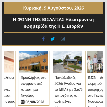
Προχωρήστε
Κυριακή, 9 Αυγούστου, 2026
στο
περιεχόμενο
Η ΦΩΝΗ ΤΗΣ ΒΙΣΑΛΤΙΑΣ Ηλεκτρονική
εφημερίδα της Π.Ε. Σερρών
facebook
twitter
instagram
λτίας:
Προσλήψεις στο
Πανελλαδικές
ΙΜΣΝ – Δωρεά
σωφρονιστικό
2026: Άνοδος για
φορητού
ενες
κατάστημα
το ΔΙΠΑΕ με 3.675
υπερηχογράφ
ίναι
Νιγρίτας
επιτυχόντες και
στο Γενικό
ς στους
αυξημένες
Νοσοκομείο
06/08/2026