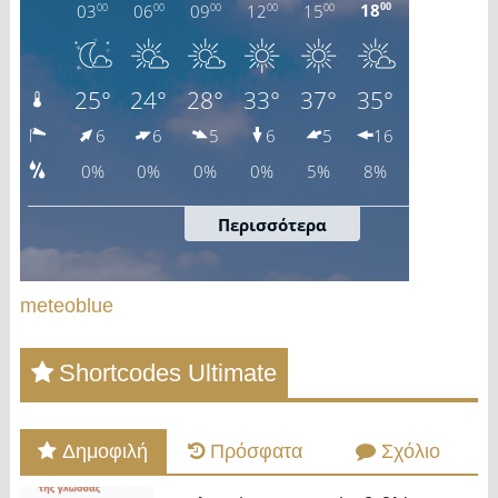
meteoblue
Shortcodes Ultimate
Δημοφιλή
Πρόσφατα
Σχόλιο