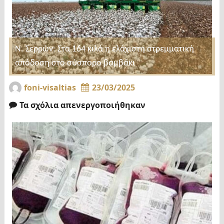
Ν. Σερρών: Στα 164 κιλά η ελάχιστη στρεμματική
απόδοση στο σύσπορο βαμβάκι
foni-visaltias
23/03/2025
Τα σχόλια απενεργοποιήθηκαν