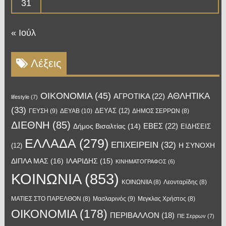
31
« Ιούλ
Λέξεις
OIKONOMIA
(45)
ΑΘΛΗΤΙΚΑ
ΑΓΡΟΤΙΚΑ
(22)
lifestyle
(7)
(33)
ΔΕΥΑΣ
(12)
ΓΕΥΣΗ
(9)
ΔΕΥΑΒ
(10)
ΔΗΜΟΣ ΣΕΡΡΩΝ
(8)
ΔΙΕΘΝΗ
(85)
ΕΒΕΣ
(22)
Δήμος Βισαλτίας
(14)
ΕΙΔΗΣΕΙΣ
ΕΛΛΑΔΑ
(279)
ΕΠΙΧΕΙΡΕΙΝ
(32)
Η ΣΥΝΟΧΗ
(12)
ΔΙΠΛΑ ΜΑΣ
(16)
ΙΛΑΡΙΔΗΣ
(15)
ΚΙΝΗΜΑΤΟΓΡΑΦΟΣ
(6)
ΚΟΙΝΩΝΙΑ
(853)
ΚΟΙΝΩΝΙΙΑ
(8)
Λεονταρίδης
(8)
Μασλαρινός
(9)
ΜΑΤΙΕΣ ΣΤΟ ΠΑΡΕΛΘΟΝ
(8)
Μεγκλας Χρήστος
(8)
ΟΙΚΟΝΟΜΙΑ
(178)
ΠΕΡΙΒΑΛΛΟΝ
(18)
ΠΕ Σερρων
(7)