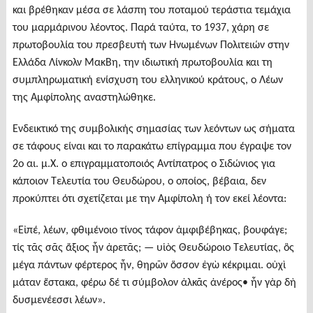
και βρέθηκαν μέσα σε λάσπη του ποταμού τεράστια τεμάχια
του μαρμάρινου λέοντος. Παρά ταύτα, το 1937, χάρη σε
πρωτοβουλία του πρεσβευτή των Ηνωμένων Πολιτειών στην
Ελλάδα Λίνκολν ΜακΒη, την ιδιωτική πρωτοβουλία και τη
συμπληρωματική ενίσχυση του ελληνικού κράτους, ο Λέων
της Αμφίπολης αναστηλώθηκε.
Ενδεικτικό της συμβολικής σημασίας των λεόντων ως σήματα
σε τάφους είναι και το παρακάτω επίγραμμα που έγραψε τον
2ο αι. μ.Χ. ο επιγραμματοποιός Αντίπατρος ο Σιδώνιος για
κάποιον Τελευτία του Θευδώρου, ο οποίος, βέβαια, δεν
προκύπτει ότι σχετίζεται με την Αμφίπολη ή τον εκεί λέοντα:
«Εἰπέ, λέων, φθιμένοιο τίνος τάφον ἀμφιβέβηκας, βουφάγε;
τίς τᾶς σᾶς ἄξιος ἦν ἀρετᾶς; — υἱὸς Θευδώροιο Τελευτίας, ὃς
μέγα πάντων φέρτερος ἦν, θηρῶν ὅσσον ἐγὼ κέκριμαι. οὐχὶ
μάταν ἕστακα, φέρω δέ τι σύμβολον ἀλκᾶς ἀνέρος• ἦν γὰρ δὴ
δυσμενέεσσι λέων».