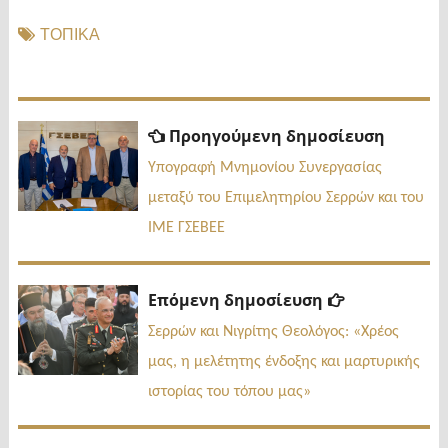
ΤΟΠΙΚΑ
Πλοήγηση
Προηγ
Προηγούμενη δημοσίευση
δημοσί
άρθρων
Υπογραφή Μνημονίου Συνεργασίας
μεταξύ του Επιμελητηρίου Σερρών και του
ΙΜΕ ΓΣΕΒΕΕ
Επόμενη
Επόμενη δημοσίευση
δημοσίευσ
Σερρών και Νιγρίτης Θεολόγος: «Χρέος
μας, η μελέτητης ένδοξης και μαρτυρικής
ιστορίας του τόπου μας»