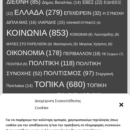
ΔΙΕΘΝΗ
(85)
ΕΒΕΣ
(22)
Δήμος Βισαλτίας
(14)
ΕΙΔΗΣΕΙΣ
ΕΛΛΑΔΑ
(279)
ΕΠΙΧΕΙΡΕΙΝ
(32)
Η ΣΥΝΟΧΗ
(12)
ΔΙΠΛΑ ΜΑΣ
(16)
ΙΛΑΡΙΔΗΣ
(15)
ΚΙΝΗΜΑΤΟΓΡΑΦΟΣ
(6)
ΚΟΙΝΩΝΙΑ
(853)
ΚΟΙΝΩΝΙΙΑ
(8)
Λεονταρίδης
(8)
Μασλαρινός
(9)
ΜΑΤΙΕΣ ΣΤΟ ΠΑΡΕΛΘΟΝ
(8)
Μεγκλας Χρήστος
(8)
ΟΙΚΟΝΟΜΙΑ
(178)
ΠΕΡΙΒΑΛΛΟΝ
(18)
ΠΕ Σερρων
(7)
ΠΟΛΙΤΙΚΗ
(118)
ΠΟΛΙΤΙΚΗ
ΠΟΛΙΤΙΚΑ
(9)
ΠΟΛΙΤΙΣΜΟΣ
(97)
ΣΥΝΟΧΗΣ
(52)
Στεργιανή
ΤΟΠΙΚΑ
(680)
ΤΟΠΙΚΗ
Παπλιάκα
(14)
ΤΟΥΡΙΣΜΟΣ
(63)
ΑΥΤΟΔΙΟΙΚΗΣΗ
(45)
Τάσος
Διαχείριση Συγκατάθεσης
Χατζηβασιλείου
(14)
Χατζηβασιλειου
(15)
Φυλακές Νιγρίτας
(8)
Cookies
κορωνοϊος
(24)
Χρυσάφης Αλέξανδρος
(7)
ιος δυτικού Νείλου
(6)
κρούσματα κορονοϊού
(18)
λαϊκή Νιγρίτας
(13)
Για να παρέχουμε την καλύτερη εμπειρία, χρησιμοποιούμε τεχνολογίες όπως
νοσοκομείο Σερρών
(7)
cookies για την αποθήκευση ή/και την πρόσβαση σε πληροφορίες συσκευών.
υγεια
(148)
σπυροπουλος
(7)