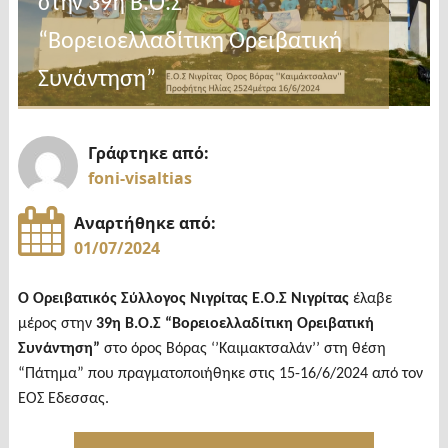
στην 39η Β.Ο.Σ
“Βορειοελλαδίτικη Ορειβατική
Συνάντηση”
Γράφτηκε από:
foni-visaltias
Αναρτήθηκε από:
01/07/2024
Ο Ορειβατικός Σύλλογος Νιγρίτας Ε.Ο.Σ Νιγρίτας
έλαβε
μέρος στην
39η Β.Ο.Σ “Βορειοελλαδίτικη Ορειβατική
Συνάντηση”
στο όρος Βόρας ‘’Καιμακτσαλάν’’ στη θέση
“Πάτημα” που πραγματοποιήθηκε στις 15-16/6/2024 από τον
ΕΟΣ Έδεσσας.