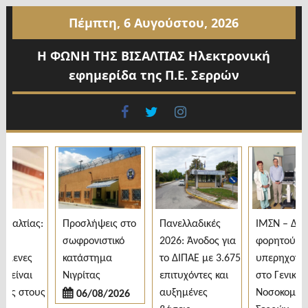
Προχωρήστε
Πέμπτη, 6 Αυγούστου, 2026
στο
περιεχόμενο
Η ΦΩΝΗ ΤΗΣ ΒΙΣΑΛΤΙΑΣ Ηλεκτρονική
εφημερίδα της Π.Ε. Σερρών
facebook
twitter
instagram
αλτίας:
Προσλήψεις στο
Πανελλαδικές
ΙΜΣΝ – Δωρε
σωφρονιστικό
2026: Άνοδος για
φορητού
μενες
κατάστημα
το ΔΙΠΑΕ με 3.675
υπερηχογρά
είναι
Νιγρίτας
επιτυχόντες και
στο Γενικό
ς στους
αυξημένες
Νοσοκομείο
06/08/2026