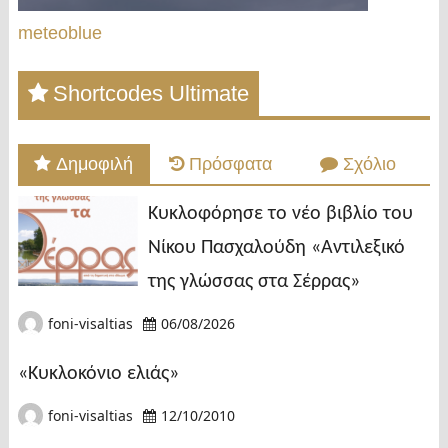
meteoblue
Shortcodes Ultimate
Δημοφιλή
Πρόσφατα
Σχόλιο
Κυκλοφόρησε το νέο βιβλίο του
Νίκου Πασχαλούδη «Αντιλεξικό
της γλώσσας στα Σέρρας»
foni-visaltias
06/08/2026
«Κυκλοκόνιο ελιάς»
foni-visaltias
12/10/2010