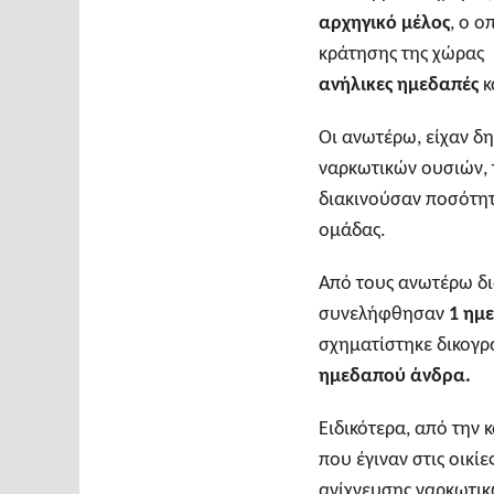
αρχηγικό μέλος
, ο ο
κράτησης της χώρας 
ανήλικες ημεδαπές
κ
Οι ανωτέρω, είχαν δη
ναρκωτικών ουσιών, 
διακινούσαν ποσότητ
ομάδας.
Από τους ανωτέρω δι
συνελήφθησαν
1 ημ
σχηματίστηκε δικογ
ημεδαπού άνδρα.
Ειδικότερα, από την
που έγιναν στις οικί
ανίχνευσης ναρκωτι