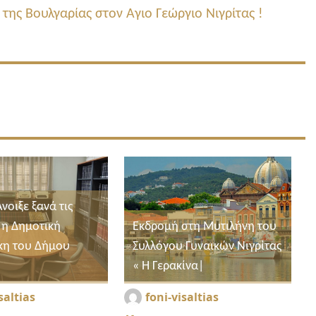
δημοσίευση:
της Βουλγαρίας στον Αγιο Γεώργιο Νιγρίτας !
Άνοιξε ξανά τις
 η Δημοτική
Εκδρομή στη Μυτιλήνη του
κη του Δήμου
Συλλόγου Γυναικών Νιγρίτας
« Η Γερακίνα|
saltias
foni-visaltias