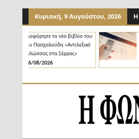
Προχωρήστε
Κυριακή, 9 Αυγούστου, 2026
Η
στο
περιεχόμενο
Κυκλοφόρησε το νέο βιβλίο του
Δήμος
Νίκου Πασχαλούδη «Αντιλεξικό
κλιμα
της γλώσσας στα Σέρρας»
διαθέ
06/08/2026
06