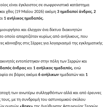
ποίος είναι έγκλειστος σε σωφρονιστικό κατάστημα
και χθες (19 Μαΐου 2026) ακόμη
3 ημεδαποί άνδρες
,
2
αι
1 ανήλικος ημεδαπός.
μιουργήσει και έλεγχαν ένα δίκτυο διακινητών
το οποίο απαρτιζόταν κυρίως από ανήλικους, που
ες κάνναβης στις Σέρρες για λογαριασμό της εγκληματικής
ακινητές εντοπίστηκαν στην πόλη των Σερρών και
εδαπός άνδρας
και
1 ανήλικος ημεδαπός,
ενώ
ραφία σε βάρος ακόμα
6 ανήλικων
ημεδαπών και
1
 κατοχή των ανωτέρω συλληφθέντων αλλά και από έρευνες
ες τους, με τη συνδρομή του αστυνομικού σκύλου
κών ουσιών
«Roxy»
της Διεύθυνσης Αστυνομίας Σερρών,