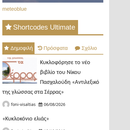
meteoblue
Shortcodes Ultimate
Δημοφιλή
Πρόσφατα
Σχόλιο
Κυκλοφόρησε το νέο
βιβλίο του Νίκου
Πασχαλούδη «Αντιλεξικό
της γλώσσας στα Σέρρας»
foni-visaltias
06/08/2026
«Κυκλοκόνιο ελιάς»