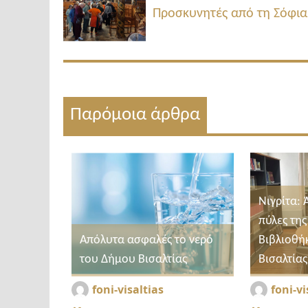
Προσκυνητές από τη Σόφια 
Παρόμοια άρθρα
Νιγρίτα: 
πύλες της
Απόλυτα ασφαλές το νερό
Βιβλιοθή
του Δήμου Βισαλτίας
Βισαλτίας
foni-visaltias
foni-vi