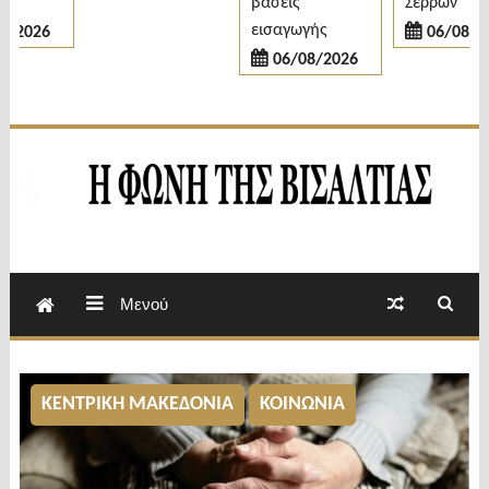
βάσεις
Σερρών
εισαγωγής
2026
06/08/202
06/08/2026
Εβδομαδιαία Εφημερίδα Π.Ε.Σερρών
Φωνή της Βισαλτίας
Μενού
ΚΕΝΤΡΙΚΗ ΜΑΚΕΔΟΝΙΑ
ΚΟΙΝΩΝΙΑ