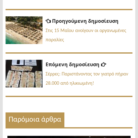
Πλοήγηση
Προηγ
Προηγούμενη δημοσίευση
δημοσί
άρθρων
Στις 15 Μαΐου ανοίγουν οι οργανωμένες
παραλίες
Επόμενη
Επόμενη δημοσίευση
δημοσίευσ
Σέρρες: Παριστάνοντας τον γιατρό πήραν
28.000 από ηλικιωμένη!
Παρόμοια άρθρα