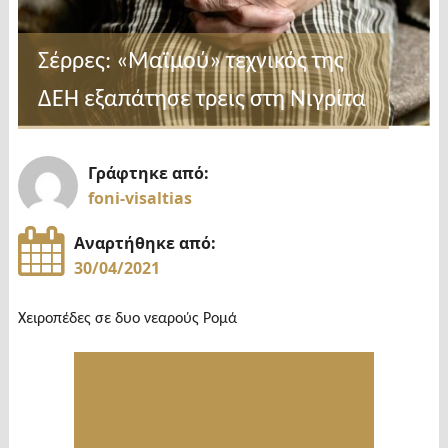
Σέρρες: «Μαϊμού» τεχνικός της
ΔΕΗ εξαπάτησε τρεις στη Νιγρίτα
Γράφτηκε από:
foni-visaltias
Αναρτήθηκε από:
30/04/2021
Χειροπέδες σε δυο νεαρούς Ρομά