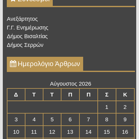
Ανεξάρτητος
Γ.Γ. Ενημέρωσης
Δήμος Βισαλτίας
Δήμος Σερρών
Ημερολόγιο Άρθρων
Αύγουστος 2026
Δ
Τ
Τ
Π
Π
Σ
Κ
1
2
3
4
5
6
7
8
9
10
11
12
13
14
15
16