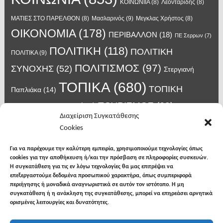
ΚΟΙΝΩΝΙΙΑ
(8)
Λεονταρίδης
(8)
Μασλαρινός
(9)
ΜΑΤΙΕΣ ΣΤΟ ΠΑΡΕΛΘΟΝ
(8)
Μεγκλας Χρήστος
(8)
ΟΙΚΟΝΟΜΙΑ
(178)
ΠΕΡΙΒΑΛΛΟΝ
(18)
ΠΕ Σερρων
(7)
ΠΟΛΙΤΙΚΗ
(118)
ΠΟΛΙΤΙΚΗ
ΠΟΛΙΤΙΚΑ
(9)
ΠΟΛΙΤΙΣΜΟΣ
(97)
ΣΥΝΟΧΗΣ
(52)
Στεργιανή
ΤΟΠΙΚΑ
(680)
ΤΟΠΙΚΗ
Παπλιάκα
(14)
ΤΟΥΡΙΣΜΟΣ
(63)
ΑΥΤΟΔΙΟΙΚΗΣΗ
(45)
Τάσος
Διαχείριση Συγκατάθεσης
Χατζηβασιλείου
(14)
Χατζηβασιλειου
(15)
Φυλακές Νιγρίτας
(8)
Cookies
κορωνοϊος
(24)
Χρυσάφης Αλέξανδρος
(7)
ιος δυτικού Νείλου
(6)
κρούσματα κορονοϊού
(18)
λαϊκή Νιγρίτας
(13)
Για να παρέχουμε την καλύτερη εμπειρία, χρησιμοποιούμε τεχνολογίες όπως
νοσοκομείο Σερρών
(7)
cookies για την αποθήκευση ή/και την πρόσβαση σε πληροφορίες συσκευών.
υγεια
(148)
σπυροπουλος
(7)
Η συγκατάθεση για τις εν λόγω τεχνολογίες θα μας επιτρέψει να
επεξεργαστούμε δεδομένα προσωπικού χαρακτήρα, όπως συμπεριφορά
περιήγησης ή μοναδικά αναγνωριστικά σε αυτόν τον ιστότοπο. Η μη
συγκατάθεση ή η ανάκληση της συγκατάθεσης, μπορεί να επηρεάσει αρνητικά
ορισμένες λειτουργίες και δυνατότητες.
facebook
twitter
instagram