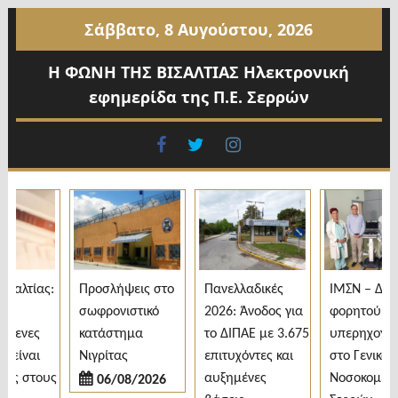
Προχωρήστε
Σάββατο, 8 Αυγούστου, 2026
στο
περιεχόμενο
Η ΦΩΝΗ ΤΗΣ ΒΙΣΑΛΤΙΑΣ Ηλεκτρονική
εφημερίδα της Π.Ε. Σερρών
facebook
twitter
instagram
αλτίας:
Προσλήψεις στο
Πανελλαδικές
ΙΜΣΝ – Δωρε
σωφρονιστικό
2026: Άνοδος για
φορητού
μενες
κατάστημα
το ΔΙΠΑΕ με 3.675
υπερηχογράφ
είναι
Νιγρίτας
επιτυχόντες και
στο Γενικό
ς στους
αυξημένες
Νοσοκομείο
06/08/2026