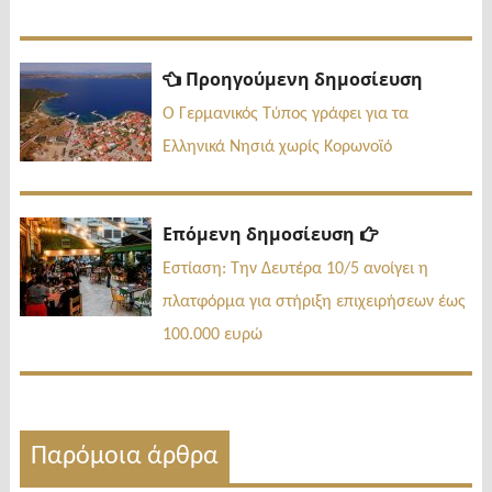
Πλοήγηση
Προηγ
Προηγούμενη δημοσίευση
δημοσί
άρθρων
Ο Γερμανικός Τύπος γράφει για τα
Ελληνικά Νησιά χωρίς Κορωνοϊό
Επόμενη
Επόμενη δημοσίευση
δημοσίευσ
Εστίαση: Την Δευτέρα 10/5 ανοίγει η
πλατφόρμα για στήριξη επιχειρήσεων έως
100.000 ευρώ
Παρόμοια άρθρα