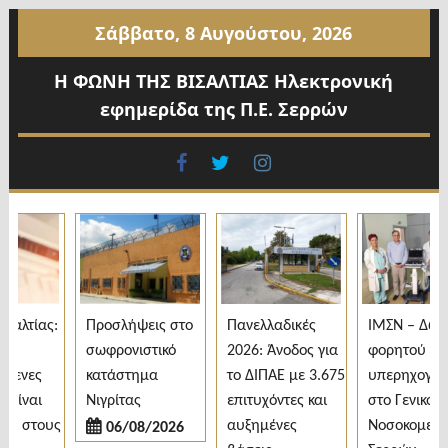
Προχωρήστε
Σάββατο, 8 Αυγούστου, 2026
στο
περιεχόμενο
Η ΦΩΝΗ ΤΗΣ ΒΙΣΑΛΤΙΑΣ Ηλεκτρονική
εφημερίδα της Π.Ε. Σερρών
facebook
twitter
instagram
λτίας:
Προσλήψεις στο
Πανελλαδικές
ΙΜΣΝ – Δωρεά
σωφρονιστικό
2026: Άνοδος για
φορητού
ενες
κατάστημα
το ΔΙΠΑΕ με 3.675
υπερηχογράφ
ίναι
Νιγρίτας
επιτυχόντες και
στο Γενικό
ς στους
αυξημένες
Νοσοκομείο
06/08/2026