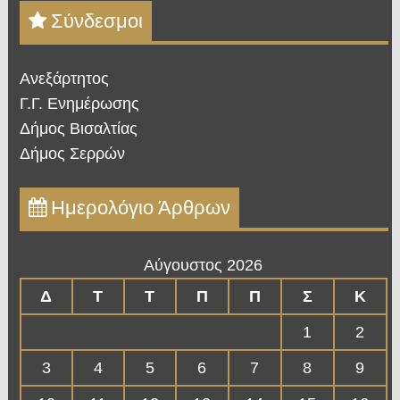
Σύνδεσμοι
Ανεξάρτητος
Γ.Γ. Ενημέρωσης
Δήμος Βισαλτίας
Δήμος Σερρών
Ημερολόγιο Άρθρων
Αύγουστος 2026
Δ
Τ
Τ
Π
Π
Σ
Κ
1
2
3
4
5
6
7
8
9