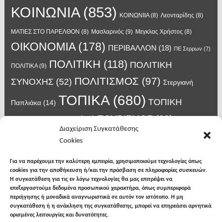
ΚΟΙΝΩΝΙΑ
(853)
ΚΟΙΝΩΝΙΙΑ
(8)
Λεονταρίδης
(8)
Μασλαρινός
(9)
ΜΑΤΙΕΣ ΣΤΟ ΠΑΡΕΛΘΟΝ
(8)
Μεγκλας Χρήστος
(8)
ΟΙΚΟΝΟΜΙΑ
(178)
ΠΕΡΙΒΑΛΛΟΝ
(18)
ΠΕ Σερρων
(7)
ΠΟΛΙΤΙΚΗ
(118)
ΠΟΛΙΤΙΚΗ
ΠΟΛΙΤΙΚΑ
(9)
ΠΟΛΙΤΙΣΜΟΣ
(97)
ΣΥΝΟΧΗΣ
(52)
Στεργιανή
ΤΟΠΙΚΑ
(680)
ΤΟΠΙΚΗ
Παπλιάκα
(14)
ΤΟΥΡΙΣΜΟΣ
(63)
ΑΥΤΟΔΙΟΙΚΗΣΗ
(45)
Τάσος
Διαχείριση Συγκατάθεσης
Χατζηβασιλείου
(14)
Χατζηβασιλειου
(15)
Φυλακές Νιγρίτας
(8)
Cookies
κορωνοϊος
(24)
Χρυσάφης Αλέξανδρος
(7)
ιος δυτικού Νείλου
(6)
κρούσματα κορονοϊού
(18)
λαϊκή Νιγρίτας
(13)
Για να παρέχουμε την καλύτερη εμπειρία, χρησιμοποιούμε τεχνολογίες όπως
νοσοκομείο Σερρών
(7)
cookies για την αποθήκευση ή/και την πρόσβαση σε πληροφορίες συσκευών.
υγεια
(148)
σπυροπουλος
(7)
Η συγκατάθεση για τις εν λόγω τεχνολογίες θα μας επιτρέψει να
επεξεργαστούμε δεδομένα προσωπικού χαρακτήρα, όπως συμπεριφορά
περιήγησης ή μοναδικά αναγνωριστικά σε αυτόν τον ιστότοπο. Η μη
συγκατάθεση ή η ανάκληση της συγκατάθεσης, μπορεί να επηρεάσει αρνητικά
ορισμένες λειτουργίες και δυνατότητες.