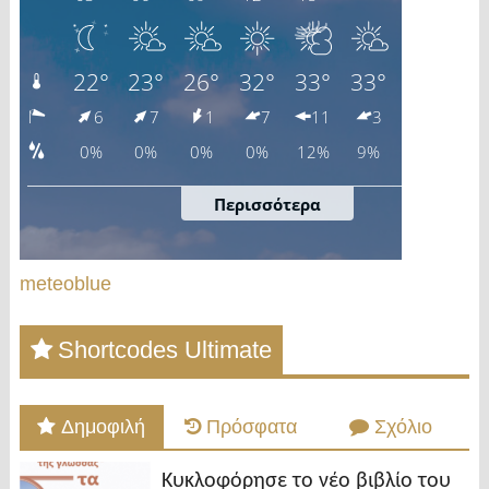
meteoblue
Shortcodes Ultimate
Δημοφιλή
Πρόσφατα
Σχόλιο
Κυκλοφόρησε το νέο βιβλίο του