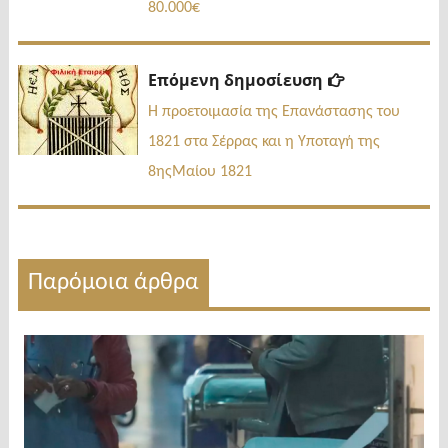
80.000€
Επόμενη
Επόμενη δημοσίευση
δημοσίευσ
Η προετοιμασία της Επανάστασης του
1821 στα Σέρρας και η Υποταγή της
8ηςΜαίου 1821
Παρόμοια άρθρα