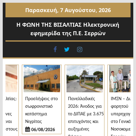
Προχωρήστε
Παρασκευή, 7 Αυγούστου, 2026
στο
περιεχόμενο
Η ΦΩΝΗ ΤΗΣ ΒΙΣΑΛΤΙΑΣ Ηλεκτρονική
εφημερίδα της Π.Ε. Σερρών
facebook
twitter
instagram
λτίας:
Προσλήψεις στο
Πανελλαδικές
ΙΜΣΝ – Δωρεά
σωφρονιστικό
2026: Άνοδος για
φορητού
ενες
κατάστημα
το ΔΙΠΑΕ με 3.675
υπερηχογράφο
ίναι
Νιγρίτας
επιτυχόντες και
στο Γενικό
 στους
αυξημένες
Νοσοκομείο
06/08/2026