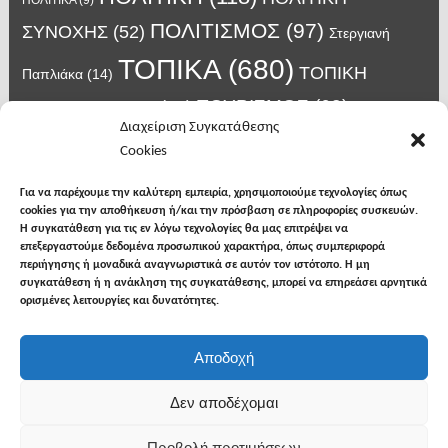
ΠΟΛΙΤΙΚΑ
(9)
ΠΟΛΙΤΙΣΜΟΣ
(97)
ΣΥΝΟΧΗΣ
(52)
Στεργιανή
ΤΟΠΙΚΑ
(680)
ΤΟΠΙΚΗ
Παπλιάκα
(14)
ΤΟΥΡΙΣΜΟΣ
(63)
ΑΥΤΟΔΙΟΙΚΗΣΗ
(45)
Τάσος
Διαχείριση Συγκατάθεσης
Χατζηβασιλείου
(14)
Χατζηβασιλειου
(15)
Φυλακές Νιγρίτας
(8)
Cookies
κορωνοϊος
(24)
Χρυσάφης Αλέξανδρος
(7)
ιος δυτικού Νείλου
(6)
κρούσματα κορονοϊού
(18)
λαϊκή Νιγρίτας
(13)
Για να παρέχουμε την καλύτερη εμπειρία, χρησιμοποιούμε τεχνολογίες όπως
νοσοκομείο Σερρών
(7)
cookies για την αποθήκευση ή/και την πρόσβαση σε πληροφορίες συσκευών.
υγεια
(148)
σπυροπουλος
(7)
Η συγκατάθεση για τις εν λόγω τεχνολογίες θα μας επιτρέψει να
επεξεργαστούμε δεδομένα προσωπικού χαρακτήρα, όπως συμπεριφορά
περιήγησης ή μοναδικά αναγνωριστικά σε αυτόν τον ιστότοπο. Η μη
συγκατάθεση ή η ανάκληση της συγκατάθεσης, μπορεί να επηρεάσει αρνητικά
ορισμένες λειτουργίες και δυνατότητες.
facebook
twitter
instagram
Αποδοχή
Copyright © 2026
Φωνή της Βισαλτίας
. All rights
Δεν αποδέχομαι
reserved.
Προβολή προτιμήσεων