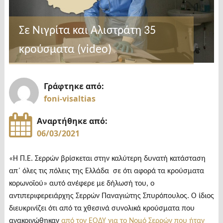
Σε Νιγρίτα και Αλιστράτη 35
κρούσματα (video)
Γράφτηκε από:
foni-visaltias
Αναρτήθηκε από:
06/03/2021
«Η Π.Ε. Σερρών βρίσκεται στην καλύτερη δυνατή κατάσταση
απ΄ όλες τις πόλεις της Ελλάδα σε ότι αφορά τα κρούσματα
κορωνοϊού» αυτό ανέφερε με δήλωσή του, ο
αντιπεριφερειάρχης Σερρών Παναγιώτης Σπυρόπουλος. Ο ίδιος
διευκρινίζει ότι από τα χθεσινά συνολικά κρούσματα που
ανακοινώθηκαν
από τον ΕΟΔΥ για το Νομό Σερρών που ήταν