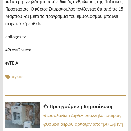
καλύτερη ιχνηλάτηση από ειδικούς ανθρώπους της Πολιτικής
Προστασίας. Ο κύριος Σπυρόπουλος τονίζοντας ότι από τις 15
Μαρτίου και μετά το πρόγραμμα του εμβολιασμού μπαίνει
στην τελική ευθεία.
epiloges tv
#PressGreece
#ΥΓΕΙΑ
υγεια
Πλοήγηση
Προηγ
Προηγούμενη δημοσίευση
δημοσί
άρθρων
Θεσσαλονίκη: Δήθεν υπάλληλοι εταιρίας
φυσικού αερίου άρπαξαν από ηλικιωμένη