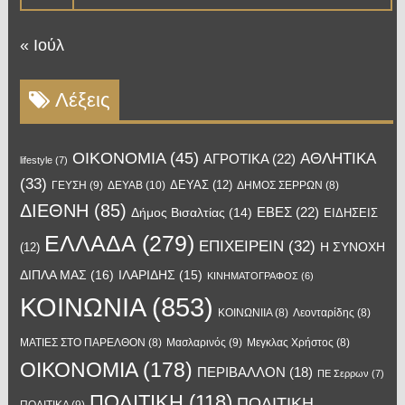
« Ιούλ
Λέξεις
OIKONOMIA
(45)
ΑΘΛΗΤΙΚΑ
ΑΓΡΟΤΙΚΑ
(22)
lifestyle
(7)
(33)
ΔΕΥΑΣ
(12)
ΓΕΥΣΗ
(9)
ΔΕΥΑΒ
(10)
ΔΗΜΟΣ ΣΕΡΡΩΝ
(8)
ΔΙΕΘΝΗ
(85)
ΕΒΕΣ
(22)
Δήμος Βισαλτίας
(14)
ΕΙΔΗΣΕΙΣ
ΕΛΛΑΔΑ
(279)
ΕΠΙΧΕΙΡΕΙΝ
(32)
Η ΣΥΝΟΧΗ
(12)
ΔΙΠΛΑ ΜΑΣ
(16)
ΙΛΑΡΙΔΗΣ
(15)
ΚΙΝΗΜΑΤΟΓΡΑΦΟΣ
(6)
ΚΟΙΝΩΝΙΑ
(853)
ΚΟΙΝΩΝΙΙΑ
(8)
Λεονταρίδης
(8)
Μασλαρινός
(9)
ΜΑΤΙΕΣ ΣΤΟ ΠΑΡΕΛΘΟΝ
(8)
Μεγκλας Χρήστος
(8)
ΟΙΚΟΝΟΜΙΑ
(178)
ΠΕΡΙΒΑΛΛΟΝ
(18)
ΠΕ Σερρων
(7)
ΠΟΛΙΤΙΚΗ
(118)
ΠΟΛΙΤΙΚΗ