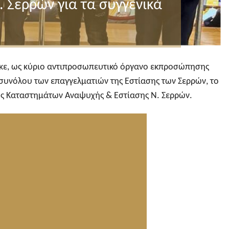
. Σερρών για τα συγγενικά
ηκε, ως κύριο αντιπροσωπευτικό όργανο εκπροσώπησης
 συνόλου των επαγγελματιών της Εστίασης των Σερρών, το
ης Καταστημάτων Αναψυχής & Εστίασης Ν. Σερρών.