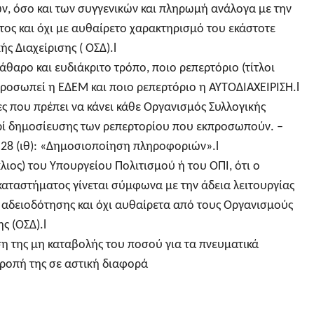
ν, όσο και των συγγενικών και πληρωμή ανάλογα με την
τος και όχι με αυθαίρετο χαρακτηρισμό του εκάστοτε
ς Διαχείρισης ( ΟΣΔ).l
κάθαρο και ευδιάκριτο τρόπο, ποιο ρεπερτόριο (τίτλοι
ροσωπεί η ΕΔΕΜ και ποιο ρεπερτόριο η ΑΥΤΟΔΙΑΧΕΙΡΙΣΗ.l
ες που πρέπει να κάνει κάθε Οργανισμός Συλλογικής
ερί δημοσίευσης των ρεπερτορίου που εκπροσωπούν. –
 28 (ιθ): «Δημοσιοποίηση πληροφοριών».l
ιος) του Υπουργείου Πολιτισμού ή του ΟΠΙ, ότι ο
καταστήματος γίνεται σύμφωνα με την άδεια λειτουργίας
αδειοδότησης και όχι αυθαίρετα από τους Οργανισμούς
ς (ΟΣΔ).l
η της μη καταβολής του ποσού για τα πνευματικά
τροπή της σε αστική διαφορά