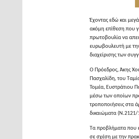
Έχοντας εδώ και μεγ
ακόμη επίθεση που γί
πρωτοβουλία να απευ
ευρωβουλευτή με την
διαχείρισης των συγ
Ο Πρόεδρος, Άκης Χο
Πασχαλίδη, του Ταμί
Τομέα, Ευστράτιου 
μέσω των οποίων προ
τροποποιήσεις στα ά
δικαιώματα (Ν.2121/
Τα προβλήματα που 
σε σχέση με την πρα