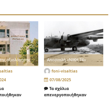
της αξιολόγησης
Αποστολή «ΝΙΚΗ 74»
saltias
foni-visaltias
024
07/08/2025
ια
Τα σχόλια
ποιήθηκαν
απενεργοποιήθηκαν