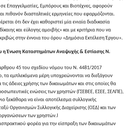
 σε Επαγγελματίες, Εμπόρους και Βιοτέχνες, αφορούν
αι πιθανόν διασταλτικές ερμηνείες που εφαρμόζονται.
ρεται ότι δεν έχει καθοριστεί μία ενιαία διαδικασία
ίκαιης και εύλογης αμοιβής» και με κριτήρια που να
κριβώς στην έννοια του όρου «Δημόσια Εκτέλεση Έργου».
 η Ένωση Καταστημάτων Αναψυχής & Εστίασης Ν.
ρθρου 45 του σχεδίου νόμου του Ν. 4481/2017
, τα εμπλεκόμενα μέρη υποχρεώνονται να διεξάγουν
 τις άδειες χρήσης των δικαιωμάτων και στις οποίες θα
ροσωπευτικές ενώσεις των χρηστών (ΓΣΕΒΕΕ, ΕΣΕΕ, ΣΕΛΠΕ),
ιο ξεκάθαρα να είναι αποτέλεσμα συλλογικής
αξύ Οργανισμών Συλλογικής Διαχείρισης (ΟΣΔ) και των
οργανώσεων των χρηστών.l
εισπρακτικού φορέα για την είσπραξη των δικαιωμάτων