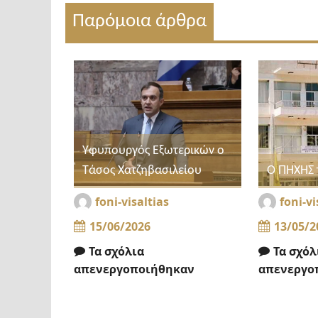
Παρόμοια άρθρα
Υφυπουργός Εξωτερικών ο
Τάσος Χατζηβασιλείου
Ο ΠΗΧΗΣ 
foni-visaltias
foni-vi
15/06/2026
13/05/2
Τα σχόλια
Τα σχόλ
απενεργοποιήθηκαν
απενεργο