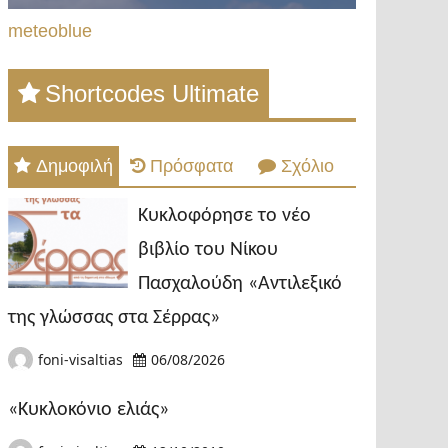
meteoblue
Shortcodes Ultimate
Δημοφιλή
Πρόσφατα
Σχόλιο
Κυκλοφόρησε το νέο
βιβλίο του Νίκου
Πασχαλούδη «Αντιλεξικό
της γλώσσας στα Σέρρας»
foni-visaltias
06/08/2026
«Κυκλοκόνιο ελιάς»