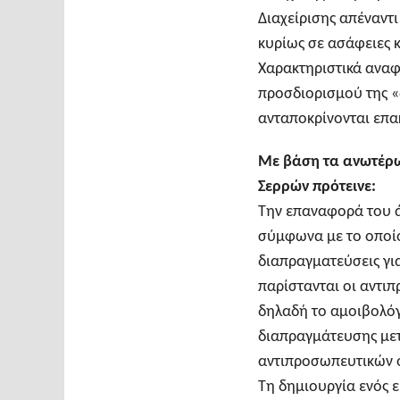
Διαχείρισης απέναντι
κυρίως σε ασάφειες κ
Χαρακτηριστικά αναφέ
προσδιορισμού της «δ
ανταποκρίνονται επα
Με βάση τα ανωτέρω
Σερρών πρότεινε:
Την επαναφορά του ά
σύμφωνα με το οποίο
διαπραγματεύσεις για
παρίστανται οι αντιπ
δηλαδή το αμοιβολόγ
διαπραγμάτευσης μετ
αντιπροσωπευτικών 
Τη δημιουργία ενός 