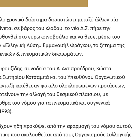
άλο χρονικό διάστημα διαπιστώσει μεταξύ άλλων μία
νεται σε βάρος του κλάδου, το νέο Δ.Σ. πήρε την
θυνθεί στο ευρωκοινοβούλιο και να θέσει μέσω του
 «Ελληνική Λύση» Εμμανουήλ Φράγκου, το ζήτημα της
γενικών & πνευματικών δικαιωμάτων.
υρουζίδης, συνοδεία του Α’ Αντιπροέδρου, Κώστα
α Σωτηρίου Κοτσαμπά και του Υπευθύνου Οργανωτικού
Πανταζή κατέθεσαν φάκελο ολοκληρωμένων προτάσεων,
τείνουν την αλλαγή του θεσμικού πλαισίου, με
ρθρα του νόμου για τα πνευματικά και συγγενικά
1993).
έχουν ήδη προκύψει από την εφαρμογή του νόμου αυτού,
κτική που ακολουθείται από τους Οργανισμούς Συλλογικής