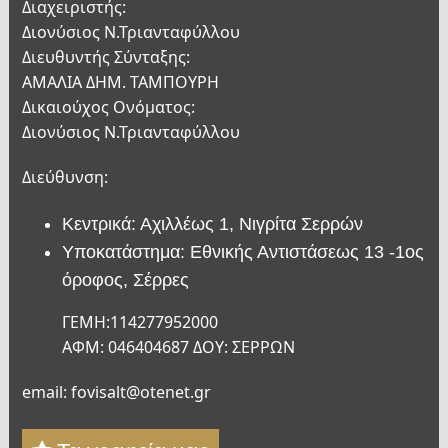
Διαχειριστής:
Διονύσιος Ν.Τριανταφύλλου
Διευθυντής Σύνταξης:
ΑΜΑΛΙΑ ΔΗΜ. ΤΑΜΠΟΥΡΗ
Δικαιούχος Ονόματος:
Διονύσιος Ν.Τριανταφύλλου
Διεύθυνση:
Κεντρικά: Αχιλλέως 1, Νιγρίτα Σερρών
Υποκατάστημα: Εθνικής Αντιστάσεως 13 -1ος
όροφος, Σέρρες
ΓΕΜΗ:114277952000
ΑΦΜ: 046404687 ΔΟΥ: ΣΕΡΡΩΝ
email: fovisalt@otenet.gr