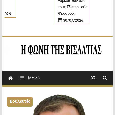
ναρκωτικών από
τους Εξωτερικούς
Φρουρούς
026
30/07/2026
Εβδομαδιαία Εφημερίδα Π.Ε.Σερρών
Φωνή της Βισαλτίας
Μενού
Βουλευτές