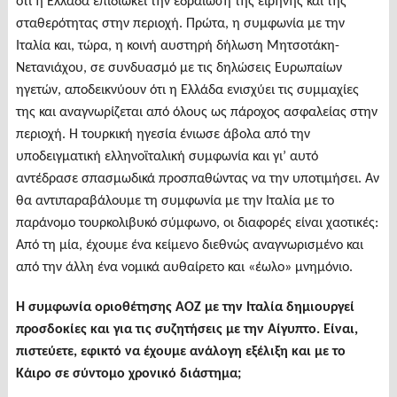
ότι η Ελλάδα επιδιώκει την εδραίωση της ειρήνης και της
σταθερότητας στην περιοχή. Πρώτα, η συμφωνία με την
Ιταλία και, τώρα, η κοινή αυστηρή δήλωση Μητσοτάκη-
Νετανιάχου, σε συνδυασμό με τις δηλώσεις Ευρωπαίων
ηγετών, αποδεικνύουν ότι η Ελλάδα ενισχύει τις συμμαχίες
της και αναγνωρίζεται από όλους ως πάροχος ασφαλείας στην
περιοχή. Η τουρκική ηγεσία ένιωσε άβολα από την
υποδειγματική ελληνοϊταλική συμφωνία και γι’ αυτό
αντέδρασε σπασμωδικά προσπαθώντας να την υποτιμήσει. Αν
θα αντιπαραβάλουμε τη συμφωνία με την Ιταλία με το
παράνομο τουρκολιβυκό σύμφωνο, οι διαφορές είναι χαοτικές:
Από τη μία, έχουμε ένα κείμενο διεθνώς αναγνωρισμένο και
από την άλλη ένα νομικά αυθαίρετο και «έωλο» μνημόνιο.
Η συμφωνία οριοθέτησης ΑΟΖ με την Ιταλία δημιουργεί
προσδοκίες και για τις συζητήσεις με την Αίγυπτο. Είναι,
πιστεύετε, εφικτό να έχουμε ανάλογη εξέλιξη και με το
Κάιρο σε σύντομο χρονικό διάστημα;