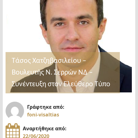
Τάσος Χατζηβασιλείου –
Βουλευτής Ν. Σερρών ΝΔ –
Συνέντευξη στον Ελεύθερο Τύπο
Γράφτηκε από:
foni-visaltias
Αναρτήθηκε από:
22/06/2020