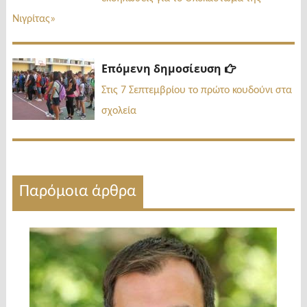
Νιγρίτας»
Επόμενη
Επόμενη δημοσίευση
δημοσίευσ
Στις 7 Σεπτεμβρίου το πρώτο κουδούνι στα
σχολεία
Παρόμοια άρθρα