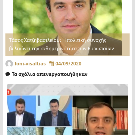
Τάσος Χατζηβασιλείου: Η πολιτική συνοχής
βελτιώνει την καθημερινότητα των Ευρωπαίων
foni-visaltias
04/09/2020
Τα σχόλια απενεργοποιήθηκαν