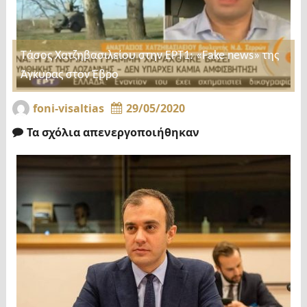
Τάσος Χατζηβασιλείου στην ΕΡΤ1: «Fake news» της
Άγκυρας στον Έβρο
foni-visaltias
29/05/2020
Τα σχόλια απενεργοποιήθηκαν