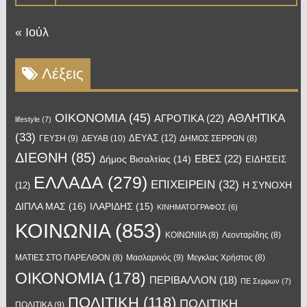
« Ιούλ
Λέξεις
OIKONOMIA
(45)
ΑΘΛΗΤΙΚΑ
ΑΓΡΟΤΙΚΑ
(22)
lifestyle
(7)
(33)
ΔΕΥΑΣ
(12)
ΓΕΥΣΗ
(9)
ΔΕΥΑΒ
(10)
ΔΗΜΟΣ ΣΕΡΡΩΝ
(8)
ΔΙΕΘΝΗ
(85)
ΕΒΕΣ
(22)
Δήμος Βισαλτίας
(14)
ΕΙΔΗΣΕΙΣ
ΕΛΛΑΔΑ
(279)
ΕΠΙΧΕΙΡΕΙΝ
(32)
Η ΣΥΝΟΧΗ
(12)
ΔΙΠΛΑ ΜΑΣ
(16)
ΙΛΑΡΙΔΗΣ
(15)
ΚΙΝΗΜΑΤΟΓΡΑΦΟΣ
(6)
ΚΟΙΝΩΝΙΑ
(853)
ΚΟΙΝΩΝΙΙΑ
(8)
Λεονταρίδης
(8)
Μασλαρινός
(9)
ΜΑΤΙΕΣ ΣΤΟ ΠΑΡΕΛΘΟΝ
(8)
Μεγκλας Χρήστος
(8)
ΟΙΚΟΝΟΜΙΑ
(178)
ΠΕΡΙΒΑΛΛΟΝ
(18)
ΠΕ Σερρων
(7)
ΠΟΛΙΤΙΚΗ
(118)
ΠΟΛΙΤΙΚΗ
ΠΟΛΙΤΙΚΑ
(9)