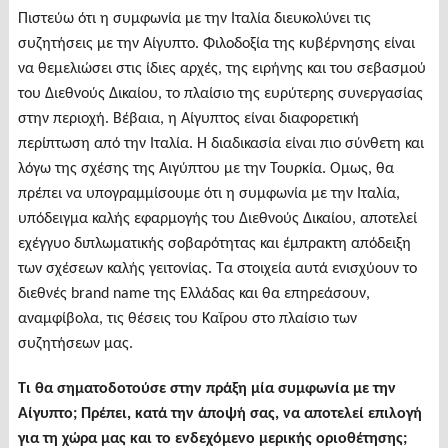
Πιστεύω ότι η συμφωνία με την Ιταλία διευκολύνει τις
συζητήσεις με την Αίγυπτο. Φιλοδοξία της κυβέρνησης είναι
να θεμελιώσει στις ίδιες αρχές, της ειρήνης και του σεβασμού
του Διεθνούς Δικαίου, το πλαίσιο της ευρύτερης συνεργασίας
στην περιοχή. Βέβαια, η Αίγυπτος είναι διαφορετική
περίπτωση από την Ιταλία. Η διαδικασία είναι πιο σύνθετη και
λόγω της σχέσης της Αιγύπτου με την Τουρκία. Ομως, θα
πρέπει να υπογραμμίσουμε ότι η συμφωνία με την Ιταλία,
υπόδειγμα καλής εφαρμογής του Διεθνούς Δικαίου, αποτελεί
εχέγγυο διπλωματικής σοβαρότητας και έμπρακτη απόδειξη
των σχέσεων καλής γειτονίας. Τα στοιχεία αυτά ενισχύουν το
διεθνές brand name της Ελλάδας και θα επηρεάσουν,
αναμφίβολα, τις θέσεις του Καΐρου στο πλαίσιο των
συζητήσεων μας.
Τι θα σηματοδοτούσε στην πράξη μία συμφωνία με την
Αίγυπτο; Πρέπει, κατά την άποψή σας, να αποτελεί επιλογή
για τη χώρα μας και το ενδεχόμενο μερικής οριοθέτησης;