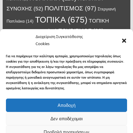
ΠΟΛΙΤΙΣΜΟΣ
(97)
ΣΥΝΟΧΗΣ
(52)
Στεργιανή
ΤΟΠΙΚΑ
(675)
ΤΟΠΙΚΗ
Παπλιάκα
(14)
ΤΟΥΡΙΣΜΟΣ
(63)
ΑΥΤΟΔΙΟΙΚΗΣΗ
(45)
Τάσος
Διαχείριση Συγκατάθεσης
Χατζηβασιλείου
(14)
Χατζηβασιλειου
(15)
Φυλακές Νιγρίτας
(8)
Cookies
κορωνοϊος
(24)
Χρυσάφης Αλέξανδρος
(7)
ιος δυτικού Νείλου
(6)
κρούσματα κορονοϊού
(18)
λαϊκή Νιγρίτας
(13)
Για να παρέχουμε την καλύτερη εμπειρία, χρησιμοποιούμε τεχνολογίες όπως
νοσοκομείο Σερρών
(7)
cookies για την αποθήκευση ή/και την πρόσβαση σε πληροφορίες συσκευών.
υγεια
(148)
σπυροπουλος
(7)
Η συγκατάθεση για τις εν λόγω τεχνολογίες θα μας επιτρέψει να
επεξεργαστούμε δεδομένα προσωπικού χαρακτήρα, όπως συμπεριφορά
περιήγησης ή μοναδικά αναγνωριστικά σε αυτόν τον ιστότοπο. Η μη
συγκατάθεση ή η ανάκληση της συγκατάθεσης, μπορεί να επηρεάσει αρνητικά
ορισμένες λειτουργίες και δυνατότητες.
facebook
twitter
instagram
Αποδοχή
Copyright © 2026
Φωνή της Βισαλτίας
. All rights
Δεν αποδέχομαι
reserved.
Προβολή προτιμήσεων