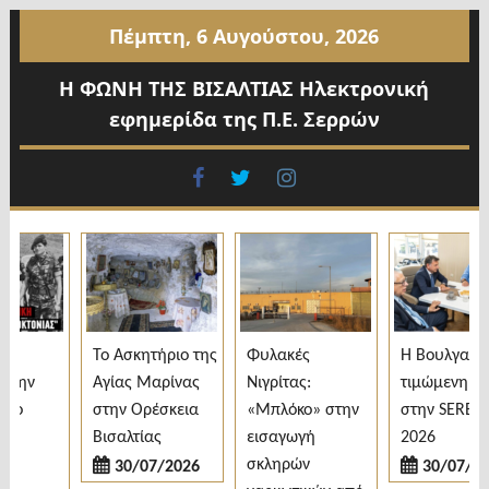
Προχωρήστε
Πέμπτη, 6 Αυγούστου, 2026
στο
περιεχόμενο
Η ΦΩΝΗ ΤΗΣ ΒΙΣΑΛΤΙΑΣ Ηλεκτρονική
εφημερίδα της Π.Ε. Σερρών
facebook
twitter
instagram
Το Ασκητήριο της
Φυλακές
H Βουλγαρία
ην
Αγίας Μαρίνας
Νιγρίτας:
τιμώμενη χώρ
ο
στην Ορέσκεια
«Μπλόκο» στην
στην SEREXPO
Βισαλτίας
εισαγωγή
2026
σκληρών
30/07/2026
30/07/2026