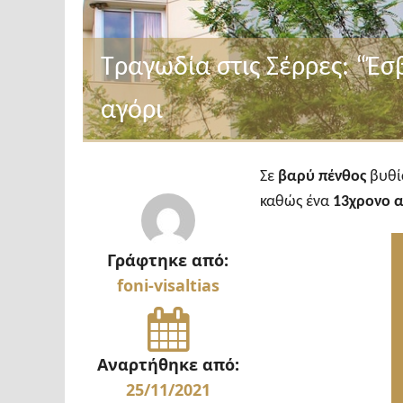
Τραγωδία στις Σέρρες: “Έσ
αγόρι
Σε
βαρύ πένθος
βυθί
καθώς ένα
13χρονο α
Γράφτηκε από:
foni-visaltias
Αναρτήθηκε από:
25/11/2021