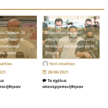
ίο Σερρών: Σε
Ψυχολόγος για τους
ρηγήθηκαν τα
υποψήφιους παπάδες μετά
νοκλωνικά
το σοκ με τον βιασμό και το
τα- video
βιτριόλι
saltias
foni-visaltias
021
28/06/2021
ια
Τα σχόλια
ποιήθηκαν
απενεργοποιήθηκαν