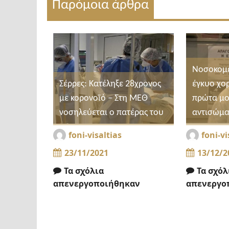
Παρόμοια άρθρα
Νοσοκομε
Σέρρες: Κατέληξε 28χρονος
έγκυο χο
με κορονοϊό – Στη ΜΕΘ
πρώτα μο
νοσηλεύεται ο πατέρας του
αντισώμα
foni-visaltias
foni-vi
23/11/2021
13/12/2
Τα σχόλια
Τα σχόλ
απενεργοποιήθηκαν
απενεργο