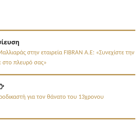
Προηγούμενη
σίευση
δημοσίευση:
αλλιαράς στην εταιρεία FΙΒRAN A.E: «Συνεχίστε την
τε στο πλευρό σας»
Επόμενη
δημοσίευση:
τροδικαστή για τον θάνατο του 13χρονου