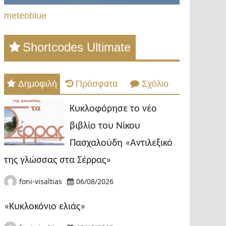
meteoblue
Shortcodes Ultimate
Δημοφιλή
Πρόσφατα
Σχόλιο
Κυκλοφόρησε το νέο
βιβλίο του Νίκου
Πασχαλούδη «Αντιλεξικό
της γλώσσας στα Σέρρας»
foni-visaltias
06/08/2026
«Κυκλοκόνιο ελιάς»