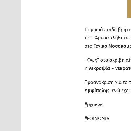
Το μικρό παιδί, βρήκ
του. Άμεσα κλήθηκε
στο
Γενικό Νοσοκομ
“Φως” στα ακριβή αίτ
η
νεκροψία – νεκρο
Προανάκριση για το τ
Αμφίπολης
, ενώ έχε
#pgnews
#ΚΟΙΝΩΝΙΑ