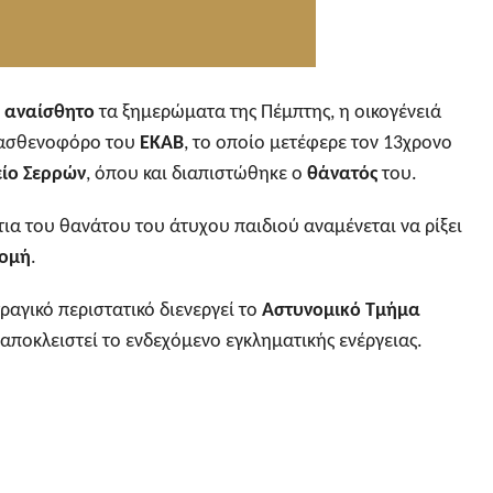
ε
αναίσθητο
τα ξημερώματα της Πέμπτης, η οικογένειά
 ασθενοφόρο του
ΕΚΑΒ
, το οποίο μετέφερε τον 13χρονο
είο Σερρών
, όπου και διαπιστώθηκε ο
θάνατός
του.
ια του θανάτου του άτυχου παιδιού αναμένεται να ρίξει
τομή
.
ραγικό περιστατικό διενεργεί το
Αστυνομικό Τμήμα
ι αποκλειστεί το ενδεχόμενο εγκληματικής ενέργειας.