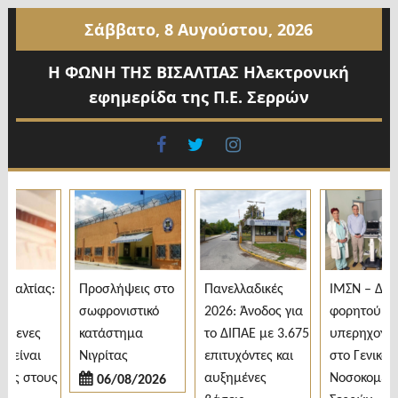
Προχωρήστε
Σάββατο, 8 Αυγούστου, 2026
στο
περιεχόμενο
Η ΦΩΝΗ ΤΗΣ ΒΙΣΑΛΤΙΑΣ Ηλεκτρονική
εφημερίδα της Π.Ε. Σερρών
facebook
twitter
instagram
αλτίας:
Προσλήψεις στο
Πανελλαδικές
ΙΜΣΝ – Δωρε
σωφρονιστικό
2026: Άνοδος για
φορητού
μενες
κατάστημα
το ΔΙΠΑΕ με 3.675
υπερηχογράφ
είναι
Νιγρίτας
επιτυχόντες και
στο Γενικό
ς στους
αυξημένες
Νοσοκομείο
06/08/2026