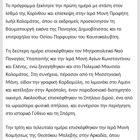
Το πρόγραμμα ξεκίνησε την πρώτη ημέρα με στάση στον
Ισθμό της Κορίνθου και επίσκεψη στην Ιερά Μονή Προφήτη
Ιωήλ Καλαμάτας, όπου οι εκδρομείς προσκύνησαν τη
θαυματουργή εικόνα της Παναγίας Δημιοβίτισσας και το
επιτραχήλιο του Οσίου Πορφυρίου του Καυσοκαλυβίτη.
Τη δεύτερη ημέρα επισκέφθηκαν τον Μητροπολιτικό Ναό
Παναγίας Υπαπαντής και την Ιερά Μονή Αγίων Κωνσταντίνου
και Ελένης, ενώ ξεναγήθηκαν και στο Πολεμικό Μουσείο
Καλαμάτας. Στη συνέχεια, πέρασαν από τη Μεσσηνιακή
Μάνη, είδαν την γραφική Καρδαμύλη, το λιμανάκι στο Λιμένι
και κατέληξαν στην Αρεόπολη, έναν παραδοσιακό διατηρητέο
οικισμό. Ακολούθως επισκέφθηκαν το Σπήλαιο Διρού, ένα από
τα ωραιότερα φυσικά σπήλαια, και συνέχισαν την περιήγηση
στο ιστορικό Γύθειο και τη Σπάρτη.
Την τρίτη και τελευταία ημέρα επισκέφθηκαν την Ιερά Μονή
Κοιμήσεως της Θεοτόκου Μαλεβής στην Αρκαδία, όπου