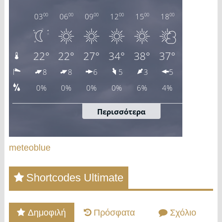
meteoblue
Shortcodes Ultimate
Δημοφιλή
Πρόσφατα
Σχόλιο