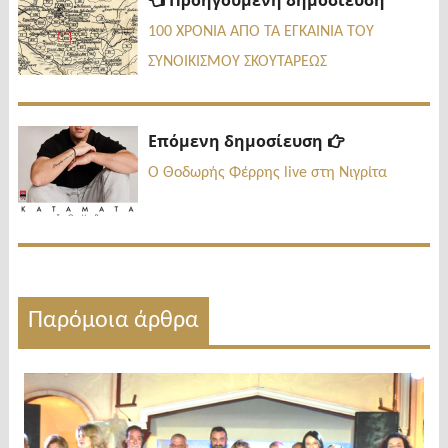
Προηγούμενη δημοσίευση
δημοσί
άρθρων
100 ΧΡΌΝΙΑ ΑΠΟ ΤΑ ΕΓΚΑΙΝΙΑ ΤΟΥ
ΣΥΝΟΙΚΙΣΜΟΥ ΣΚΟΥΤΑΡΕΩΣ
Επόμενη
Επόμενη δημοσίευση
δημοσίευσ
Ο Θοδωρής Φέρρης live στη Νιγρίτα
Παρόμοια άρθρα