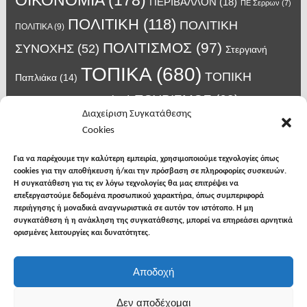
ΠΕΡΙΒΑΛΛΟΝ
(18)
ΠΕ Σερρων
(7)
ΠΟΛΙΤΙΚΗ
(118)
ΠΟΛΙΤΙΚΗ
ΠΟΛΙΤΙΚΑ
(9)
ΠΟΛΙΤΙΣΜΟΣ
(97)
ΣΥΝΟΧΗΣ
(52)
Στεργιανή
ΤΟΠΙΚΑ
(680)
ΤΟΠΙΚΗ
Παπλιάκα
(14)
ΤΟΥΡΙΣΜΟΣ
(63)
ΑΥΤΟΔΙΟΙΚΗΣΗ
(45)
Τάσος
Διαχείριση Συγκατάθεσης
Χατζηβασιλείου
(14)
Χατζηβασιλειου
(15)
Φυλακές Νιγρίτας
(8)
Cookies
κορωνοϊος
(24)
Χρυσάφης Αλέξανδρος
(7)
ιος δυτικού Νείλου
(6)
κρούσματα κορονοϊού
(18)
λαϊκή Νιγρίτας
(13)
Για να παρέχουμε την καλύτερη εμπειρία, χρησιμοποιούμε τεχνολογίες όπως
νοσοκομείο Σερρών
(7)
cookies για την αποθήκευση ή/και την πρόσβαση σε πληροφορίες συσκευών.
υγεια
(148)
σπυροπουλος
(7)
Η συγκατάθεση για τις εν λόγω τεχνολογίες θα μας επιτρέψει να
επεξεργαστούμε δεδομένα προσωπικού χαρακτήρα, όπως συμπεριφορά
περιήγησης ή μοναδικά αναγνωριστικά σε αυτόν τον ιστότοπο. Η μη
συγκατάθεση ή η ανάκληση της συγκατάθεσης, μπορεί να επηρεάσει αρνητικά
ορισμένες λειτουργίες και δυνατότητες.
facebook
twitter
instagram
Αποδοχή
Copyright © 2026
Φωνή της Βισαλτίας
. All rights
Δεν αποδέχομαι