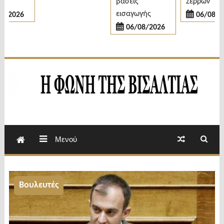
βάσεις
Σερρών
εισαγωγής
2026
06/08/202
06/08/2026
Εβδομαδιαία Εφημερίδα Π.Ε.Σερρών
Φωνή της Βισαλτίας
Μενού
Βουλευτές