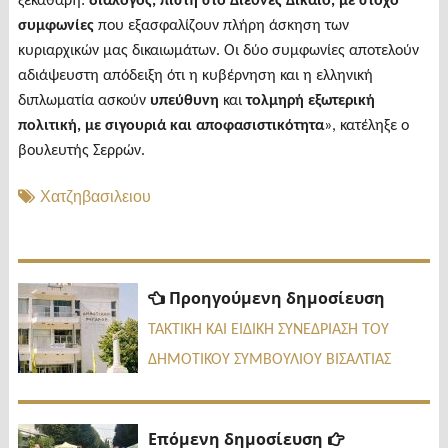
ξεκάθαρη:
διάλογος, πίστη στο Διεθνές Δίκαιο, με στόχο
συμφωνίες
που εξασφαλίζουν πλήρη άσκηση των
κυριαρχικών μας δικαιωμάτων. Οι δύο συμφωνίες αποτελούν
αδιάψευστη απόδειξη ότι η κυβέρνηση και η ελληνική
διπλωματία ασκούν
υπεύθυνη
και
τολμηρή εξωτερική
πολιτική, με σιγουριά και αποφασιστικότητα
», κατέληξε ο
βουλευτής Σερρών.
Χατζηβασιλειου
Πλοήγηση
Προηγ
Προηγούμενη δημοσίευση
δημοσί
άρθρων
ΤΑΚΤΙΚΗ ΚΑΙ ΕΙΔΙΚΗ ΣΥΝΕΔΡΙΑΣΗ ΤΟΥ
ΔΗΜΟΤΙΚΟΥ ΣΥΜΒΟΥΛΙΟΥ ΒΙΣΑΛΤΙΑΣ
Επόμενη
Επόμενη δημοσίευση