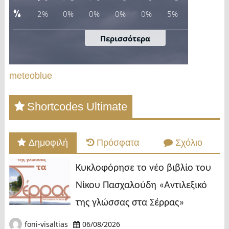
meteoblue
Shortcodes Ultimate
Δημοφιλή
Πρόσφατα
Σχόλιο
Κυκλοφόρησε το νέο βιβλίο του
Νίκου Πασχαλούδη «Αντιλεξικό
της γλώσσας στα Σέρρας»
foni-visaltias
06/08/2026