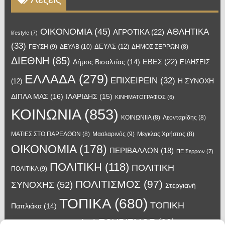
OIKONOMIA
(45)
ΑΘΛΗΤΙΚΑ
ΑΓΡΟΤΙΚΑ
(22)
lifestyle
(7)
(33)
ΔΕΥΑΣ
(12)
ΓΕΥΣΗ
(9)
ΔΕΥΑΒ
(10)
ΔΗΜΟΣ ΣΕΡΡΩΝ
(8)
ΔΙΕΘΝΗ
(85)
ΕΒΕΣ
(22)
Δήμος Βισαλτίας
(14)
ΕΙΔΗΣΕΙΣ
ΕΛΛΑΔΑ
(279)
ΕΠΙΧΕΙΡΕΙΝ
(32)
Η ΣΥΝΟΧΗ
(12)
ΔΙΠΛΑ ΜΑΣ
(16)
ΙΛΑΡΙΔΗΣ
(15)
ΚΙΝΗΜΑΤΟΓΡΑΦΟΣ
(6)
ΚΟΙΝΩΝΙΑ
(853)
ΚΟΙΝΩΝΙΙΑ
(8)
Λεονταρίδης
(8)
Μασλαρινός
(9)
ΜΑΤΙΕΣ ΣΤΟ ΠΑΡΕΛΘΟΝ
(8)
Μεγκλας Χρήστος
(8)
ΟΙΚΟΝΟΜΙΑ
(178)
ΠΕΡΙΒΑΛΛΟΝ
(18)
ΠΕ Σερρων
(7)
ΠΟΛΙΤΙΚΗ
(118)
ΠΟΛΙΤΙΚΗ
ΠΟΛΙΤΙΚΑ
(9)
ΠΟΛΙΤΙΣΜΟΣ
(97)
ΣΥΝΟΧΗΣ
(52)
Στεργιανή
ΤΟΠΙΚΑ
(680)
ΤΟΠΙΚΗ
Παπλιάκα
(14)
ΤΟΥΡΙΣΜΟΣ
(63)
ΑΥΤΟΔΙΟΙΚΗΣΗ
(45)
Τάσος