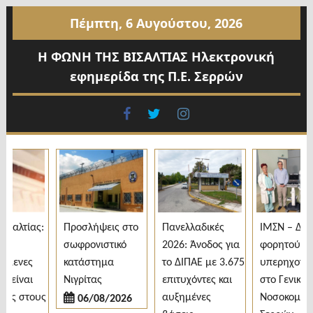
Προχωρήστε
Πέμπτη, 6 Αυγούστου, 2026
στο
περιεχόμενο
Η ΦΩΝΗ ΤΗΣ ΒΙΣΑΛΤΙΑΣ Ηλεκτρονική
εφημερίδα της Π.Ε. Σερρών
facebook
twitter
instagram
αλτίας:
Προσλήψεις στο
Πανελλαδικές
ΙΜΣΝ – Δωρε
σωφρονιστικό
2026: Άνοδος για
φορητού
μενες
κατάστημα
το ΔΙΠΑΕ με 3.675
υπερηχογράφ
είναι
Νιγρίτας
επιτυχόντες και
στο Γενικό
ς στους
αυξημένες
Νοσοκομείο
06/08/2026