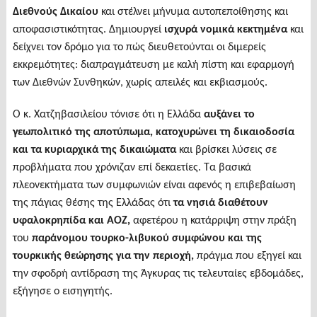
Διεθνούς Δικαίου
και στέλνει μήνυμα αυτοπεποίθησης και
αποφασιστικότητας. Δημιουργεί
ισχυρά νομικά κεκτημένα
και
δείχνει τον δρόμο για το πώς διευθετούνται οι διμερείς
εκκρεμότητες: διαπραγμάτευση με καλή πίστη και εφαρμογή
των Διεθνών Συνθηκών, χωρίς απειλές και εκβιασμούς.
Ο κ. Χατζηβασιλείου τόνισε ότι η Ελλάδα
αυξάνει το
γεωπολιτικό της αποτύπωμα, κατοχυρώνει τη δικαιοδοσία
και τα κυριαρχικά της δικαιώματα
και βρίσκει λύσεις σε
προβλήματα που χρόνιζαν επί δεκαετίες. Τα βασικά
πλεονεκτήματα των συμφωνιών είναι αφενός η επιβεβαίωση
της πάγιας θέσης της Ελλάδας ότι
τα νησιά διαθέτουν
υφαλοκρηπίδα και ΑΟΖ,
αφετέρου η κατάρριψη στην πράξη
του
παράνομου τουρκο-λιβυκού συμφώνου και της
τουρκικής θεώρησης για την περιοχή,
πράγμα που εξηγεί και
την σφοδρή αντίδραση της Άγκυρας τις τελευταίες εβδομάδες,
εξήγησε ο εισηγητής.