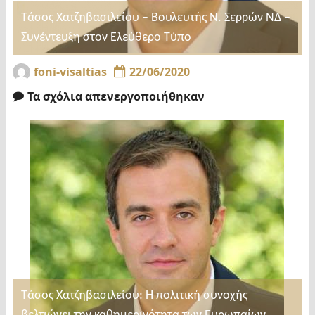
Τάσος Χατζηβασιλείου – Βουλευτής Ν. Σερρών ΝΔ –
Συνέντευξη στον Ελεύθερο Τύπο
foni-visaltias
22/06/2020
Τα σχόλια απενεργοποιήθηκαν
Τάσος Χατζηβασιλείου: Η πολιτική συνοχής