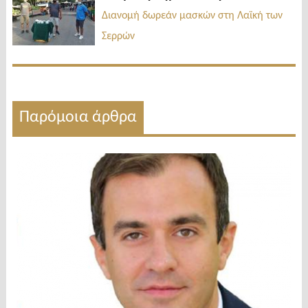
δημοσίευσ
Διανομή δωρεάν μασκών στη Λαϊκή των
Σερρών
Παρόμοια άρθρα