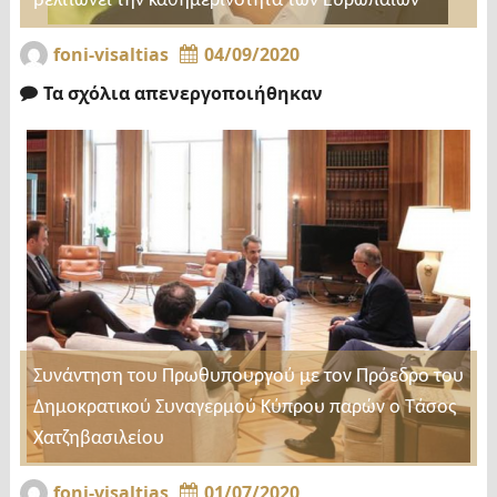
βελτιώνει την καθημερινότητα των Ευρωπαίων
foni-visaltias
04/09/2020
Τα σχόλια απενεργοποιήθηκαν
Συνάντηση του Πρωθυπουργού με τον Πρόεδρο του
Δημοκρατικού Συναγερμού Κύπρου παρών ο Τάσος
Χατζηβασιλείου
foni-visaltias
01/07/2020