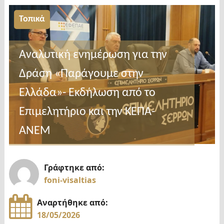
Τοπικά
Αναλυτική ενημέρωση για την
Δράση «Παράγουμε στην
Ελλάδα»- Εκδήλωση από το
Επιμελητήριο και την ΚΕΠΑ-
ΑΝΕΜ
Γράφτηκε από:
foni-visaltias
Αναρτήθηκε από:
18/05/2026