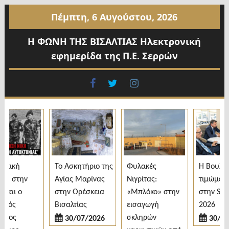
Προχωρήστε
Πέμπτη, 6 Αυγούστου, 2026
στο
περιεχόμενο
Η ΦΩΝΗ ΤΗΣ ΒΙΣΑΛΤΙΑΣ Ηλεκτρονική
εφημερίδα της Π.Ε. Σερρών
facebook
twitter
instagram
κική
Το Ασκητήριο της
Φυλακές
H Βουλγαρ
ή στην
Αγίας Μαρίνας
Νιγρίτας:
τιμώμενη 
και ο
στην Ορέσκεια
«Μπλόκο» στην
στην SERE
νός
Βισαλτίας
εισαγωγή
2026
χος
σκληρών
30/07/2026
30/07/