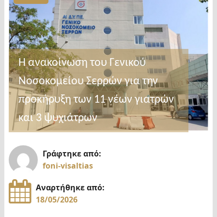
την
Δράση
«Παράγουμε
στην
Ελλάδα»-
Η ανακοίνωση του Γενικού
Εκδήλωση
Νοσοκομείου Σερρών για την
από
το
προκήρυξη των 11 νέων γιατρών
Επιμελητήριο
και 3 ψυχιάτρων
και
την
ΚΕΠΑ-
Γράφτηκε από:
foni-visaltias
ΑΝΕΜ"
Αναρτήθηκε από:
18/05/2026