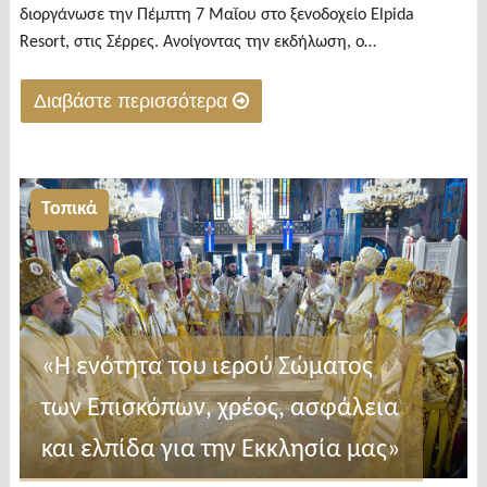
διοργάνωσε την Πέμπτη 7 Μαΐου στο ξενοδοχείο Elpida
Resort, στις Σέρρες. Ανοίγοντας την εκδήλωση, ο…
Διαβάστε περισσότερα
"Αδιαχώρητο
στην
εκδήλωση
Τοπικά
Χατζηβασιλείου
για
τους
εθισμούς
στις
«Η ενότητα του ιερού Σώματος
Σέρρες"
των Επισκόπων, χρέος, ασφάλεια
και ελπίδα για την Εκκλησία μας»