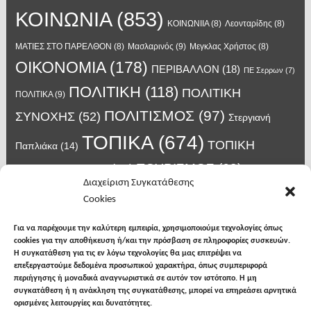
ΚΟΙΝΩΝΙΑ
(853)
ΚΟΙΝΩΝΙΙΑ
(8)
Λεονταρίδης
(8)
Μασλαρινός
(9)
ΜΑΤΙΕΣ ΣΤΟ ΠΑΡΕΛΘΟΝ
(8)
Μεγκλας Χρήστος
(8)
ΟΙΚΟΝΟΜΙΑ
(178)
ΠΕΡΙΒΑΛΛΟΝ
(18)
ΠΕ Σερρων
(7)
ΠΟΛΙΤΙΚΗ
(118)
ΠΟΛΙΤΙΚΗ
ΠΟΛΙΤΙΚΑ
(9)
ΠΟΛΙΤΙΣΜΟΣ
(97)
ΣΥΝΟΧΗΣ
(52)
Στεργιανή
ΤΟΠΙΚΑ
(674)
ΤΟΠΙΚΗ
Παπλιάκα
(14)
ΤΟΥΡΙΣΜΟΣ
(63)
ΑΥΤΟΔΙΟΙΚΗΣΗ
(45)
Τάσος
Διαχείριση Συγκατάθεσης
Χατζηβασιλείου
(14)
Χατζηβασιλειου
(15)
Φυλακές Νιγρίτας
(8)
Cookies
κορωνοϊος
(24)
Χρυσάφης Αλέξανδρος
(7)
ιος δυτικού Νείλου
(6)
κρούσματα κορονοϊού
(18)
λαϊκή Νιγρίτας
(13)
Για να παρέχουμε την καλύτερη εμπειρία, χρησιμοποιούμε τεχνολογίες όπως
νοσοκομείο Σερρών
(7)
cookies για την αποθήκευση ή/και την πρόσβαση σε πληροφορίες συσκευών.
υγεια
(148)
σπυροπουλος
(7)
Η συγκατάθεση για τις εν λόγω τεχνολογίες θα μας επιτρέψει να
επεξεργαστούμε δεδομένα προσωπικού χαρακτήρα, όπως συμπεριφορά
περιήγησης ή μοναδικά αναγνωριστικά σε αυτόν τον ιστότοπο. Η μη
συγκατάθεση ή η ανάκληση της συγκατάθεσης, μπορεί να επηρεάσει αρνητικά
ορισμένες λειτουργίες και δυνατότητες.