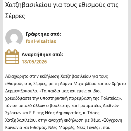
Χατζηβασιλείου για τους εθισμούς στις
Συλλόγου
Τερπνιωτών
Σέρρες
Θεσσαλονίκης"
Γράφτηκε από:
foni-visaltias
Αναρτήθηκε από:
18/05/2026
Αδιαχώρητο στην εκδήλωση Χατζηβασιλείου για τους
εθισμούς στις Σέρρες, με τη Δόμνα Μιχαηλίδου και τον Χρήστο
Δερμεντζόπουλο. «Τα παιδιά μας και εμείς οι ίδιοι
χρειαζόμαστε την υποστηρικτική παρέμβαση της Πολιτείας»,
τόνισε μεταξύ άλλων ο βουλευτής και Γραμματέας Διεθνών
Σχέσεων και Ε.Ε. της Νέας Δημοκρατίας, κ. Τάσος
Χατζηβασιλείου, στην ανοιχτή εκδήλωση με θέμα «Σύγχρονη
Κοινωνία και Εθισμός. Νέες Μορφές, Νέες Γενιές», που