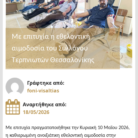
Νοσοκομείου
Σερρών
για
την
Με επιτυχία η εθελοντική
προκήρυξη
αιμοδοσία του Συλλόγου
των
11
Τερπνιωτών Θεσσαλονίκης
νέων
γιατρών
Γράφτηκε από:
και
foni-visaltias
3
ψυχιάτρων"
Αναρτήθηκε από:
18/05/2026
Με επιτυχία πραγματοποιήθηκε την Κυριακή 10 Μαΐου 2026,
η καθιερωμένη ανοιξιάτικη εθελοντική αιμοδοσία στην