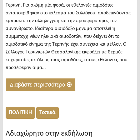
Τερπνή. Για ακόμη μία φορά, οι εθελοντές αιμοδότες
ανταποκρίθηκαν στο κάλεσμα του Συλλόγου, αποδεικνύοντας
έμπρακτα την αλληλεγγύη και την προσφορά προς τον
συνάνθρωπο. Ιδιαίτερα αισιόδοξο μήνυμα αποτελεί η
συμμετοχή νέων ηλικιακά αιμοδοτών, που δείχνει ότι το
αιμοδοτικό κίνημα της Τερπνής έχει συνέχεια και μέλλον. Ο
Σύλλογος Τερπνιωτών Θεσσαλονίκης εκφράζει τις θερμές
ευχαριστίες σε όλους τους αιμοδότες, στους εθελοντές που
προσέφεραν αίμα…
Διαβάστε περισσότερα
"Με
επιτυχία
η
ΠΟΛΙΤΙΚΗ
Τοπικά
εθελοντική
αιμοδοσία
Αδιαχώρητο στην εκδήλωση
του