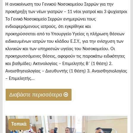
Η ανακοίνωση του Γενικού Νοσοκομείου Σερρών για την
προκήρηξη των νέων γιατρών – 11 νέοι γιατροί και 3 ψυχίατροι
Το Γενικό Νοσοκομείο Σερρών ενημερώνει τους
ενδιαφερόμενους ιατρούς, ότι εγκρίθηκε και
προκηρύσσεται από το Υπουργείο Υγείας η πλήρωση θέσεων
ειδικευμένων ιατρών του κλάδου Ε.Σ.Υ., για την ενίσχυση των
κλινικών και των υπηρεσιών υγείας του Νοσοκομείου. Οι
προκηρυσσόμενες θέσεις, αφορούν τις παρακάτω ειδικότητες
και βαθμίδες: Ακτινολογίας – Επιμελητής Β΄ (1 θέση) 2.
Αναισθησιολογίας – Διευθυντής (1 θέση) 3. Αναισθησιολογίας
– Επιμελητής…
Διαβάστε περισσότερα
"Η
ανακοίνωση
του
Τοπικά
Γενικού