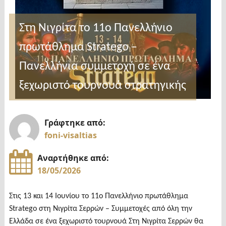
μας»"
Στη Νιγρίτα το 11o Πανελλήνιο
πρωτάθλημα Stratego –
Πανελλήνια συμμετοχή σε ένα
ξεχωριστό τουρνουά στρατηγικής
Γράφτηκε από:
foni-visaltias
Αναρτήθηκε από:
18/05/2026
Στις 13 και 14 Ιουνίου το 11o Πανελλήνιο πρωτάθλημα
Stratego στη Νιγρίτα Σερρών – Συμμετοχές από όλη την
Ελλάδα σε ένα ξεχωριστό τουρνουά Στη Νιγρίτα Σερρών θα