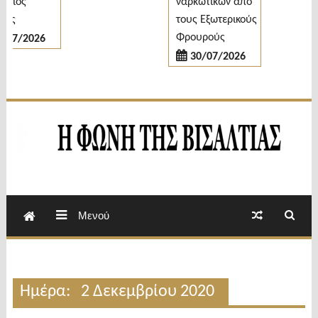
ιος
ναρκωτικών από
ης
τους Εξωτερικούς
Φρουρούς
07/2026
30/07/2026
Εβδομαδιαία Εφημερίδα Π.Ε.Σερρών
Φωνή της Βισαλτίας
Μενού
Ημέρα:
2 Δεκεμβρίου 2020