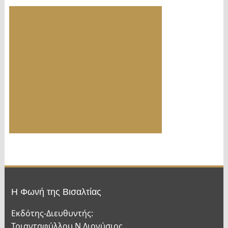
Η Φωνή της Βισαλτίας
Εκδότης-Διευθυντής:
Τριανταφύλλου Ν.Διονύσιος