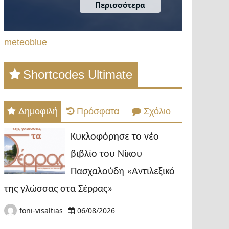
meteoblue
Shortcodes Ultimate
Δημοφιλή
Πρόσφατα
Σχόλιο
Κυκλοφόρησε το νέο
βιβλίο του Νίκου
Πασχαλούδη «Αντιλεξικό
της γλώσσας στα Σέρρας»
foni-visaltias
06/08/2026