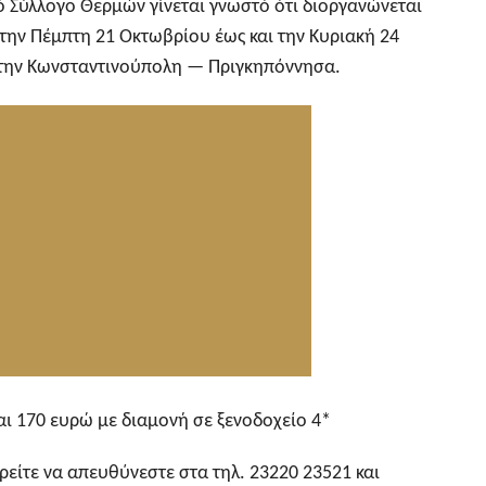
κό Σύλλογο Θερμών γίνεται γνωστό ότι διοργανώνεται
την Πέμπτη 21 Οκτωβρίου έως και την Κυριακή 24
 την Κωνσταντινούπολη — Πριγκηπόννησα.
ναι 170 ευρώ με διαμονή σε ξενοδοχείο 4*
ρείτε να απευθύνεστε στα τηλ. 23220 23521 και