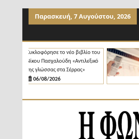
Προχωρήστε
Παρασκευή, 7 Αυγούστου, 2026
στο
περιεχόμενο
Κυκλοφόρησε το νέο βιβλίο του
Δ
Νίκου Πασχαλούδη «Αντιλεξικό
κ
της γλώσσας στα Σέρρας»
δ
06/08/2026