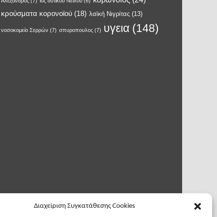
Αλέξανδρος
(7)
ιος δυτικού Νείλου
(6)
κρούσματα κορονοϊού
(18)
λαϊκή Νιγρίτας
(13)
υγεια
(148)
νοσοκομείο Σερρών
(7)
σπυροπουλος
(7)
Διαχείριση Συγκατάθεσης Cookies