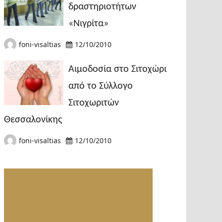
δραστηριοτήτων
«Νιγρίτα»
foni-visaltias
12/10/2010
Αιμοδοσία στο Σιτοχώρι
από το Σύλλογο
Σιτοχωριτών
Θεσσαλονίκης
foni-visaltias
12/10/2010