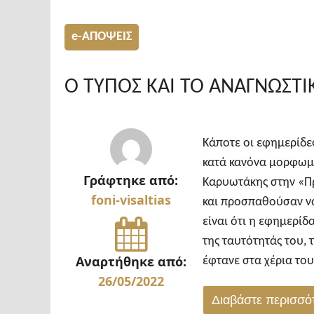
δεν
κερδίζουν
e-ΑΠΟΨΕΙΣ
εκλογές
(Γράφει
Ο ΤΥΠΟΣ ΚΑΙ ΤΟ ΑΝΑΓΝΩΣΤΙ
ο
Αντώνης
Μουντάκης)"
Κάποτε οι εφημερίδες
κατά κανόνα μορφωμέ
Γράφτηκε από:
Καρυωτάκης στην «Πρ
foni-visaltias
και προσπαθούσαν να
είναι ότι η εφημερίδα
της ταυτότητάς του, 
Αναρτήθηκε από:
έφτανε στα χέρια το
26/05/2022
Διαβάστε περισσ