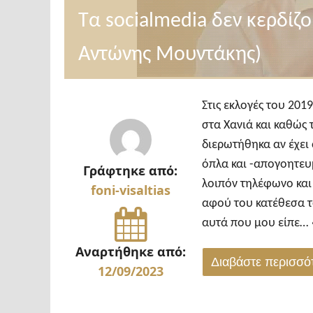
Τα socialmedia δεν κερδίζο
Αντώνης Μουντάκης)
Στις εκλογές του 20
στα Χανιά και καθώς 
διερωτήθηκα αν έχει
όπλα και -απογοητευ
Γράφτηκε από:
λοιπόν τηλέφωνο και 
foni-visaltias
αφού του κατέθεσα τ
αυτά που μου είπε… 
Αναρτήθηκε από:
Διαβάστε περισσ
12/09/2023
"Τα
socialmedia