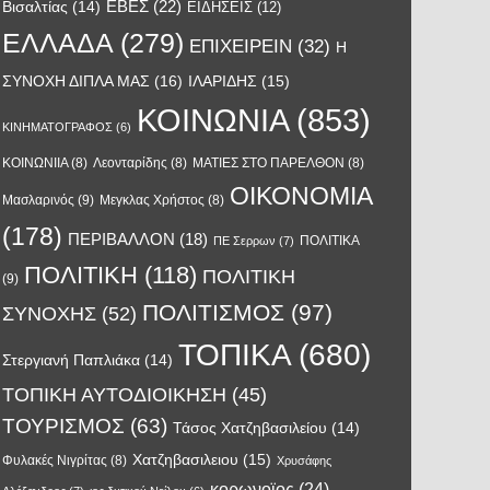
ΕΒΕΣ
(22)
Βισαλτίας
(14)
ΕΙΔΗΣΕΙΣ
(12)
ΕΛΛΑΔΑ
(279)
ΕΠΙΧΕΙΡΕΙΝ
(32)
Η
ΣΥΝΟΧΗ ΔΙΠΛΑ ΜΑΣ
(16)
ΙΛΑΡΙΔΗΣ
(15)
ΚΟΙΝΩΝΙΑ
(853)
ΚΙΝΗΜΑΤΟΓΡΑΦΟΣ
(6)
ΚΟΙΝΩΝΙΙΑ
(8)
Λεονταρίδης
(8)
ΜΑΤΙΕΣ ΣΤΟ ΠΑΡΕΛΘΟΝ
(8)
ΟΙΚΟΝΟΜΙΑ
Μασλαρινός
(9)
Μεγκλας Χρήστος
(8)
(178)
ΠΕΡΙΒΑΛΛΟΝ
(18)
ΠΟΛΙΤΙΚΑ
ΠΕ Σερρων
(7)
ΠΟΛΙΤΙΚΗ
(118)
ΠΟΛΙΤΙΚΗ
(9)
ΠΟΛΙΤΙΣΜΟΣ
(97)
ΣΥΝΟΧΗΣ
(52)
ΤΟΠΙΚΑ
(680)
Στεργιανή Παπλιάκα
(14)
ΤΟΠΙΚΗ ΑΥΤΟΔΙΟΙΚΗΣΗ
(45)
ΤΟΥΡΙΣΜΟΣ
(63)
Τάσος Χατζηβασιλείου
(14)
Χατζηβασιλειου
(15)
Φυλακές Νιγρίτας
(8)
Χρυσάφης
κορωνοϊος
(24)