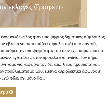
υν εκλογές (Γράφει ο
19 ένας καλός φίλος ήταν υποψήφιος δημοτικός σύμβουλος
τον έβλεπα να απουσιάζει (κυριολεκτικά) από παντού,
 αποσύρει την υποψηφιότητα του ή αν έχει παραδώσει τα
μένος- εγκατέλειψε τον προεκλογικό αγώνα. Τον πήρα
βγήκαμε για καφέ (να τον δει και… θεού πρόσωπο) και,
ον προβληματισμό μου, έμεινα κυριολεκτικά άφωνος μ’
«Εγώ φίλε, όχι μόνο θα…
ότερα