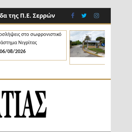
α της Π.Ε. Σερρών
facebook
twitter
instagram
ψεις στο σωφρονιστικό
Πανελλαδικές 2
ημα Νιγρίτας
το ΔΙΠΑΕ με 3.
και αυξημένες
08/2026
06/08/2026
Εβδομαδιαία
Φωνή της
Εφημερίδα
Βισαλτίας
Π.Ε.Σερρών