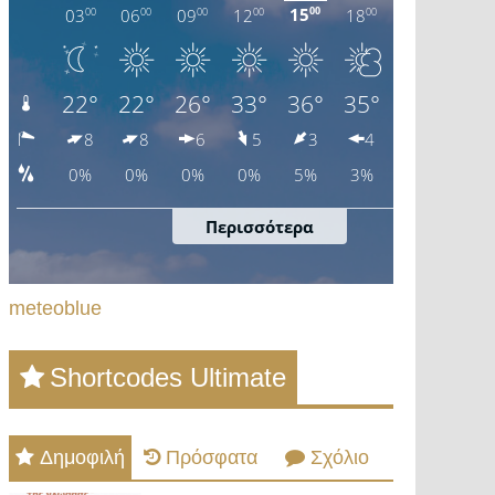
meteoblue
Shortcodes Ultimate
Δημοφιλή
Πρόσφατα
Σχόλιο