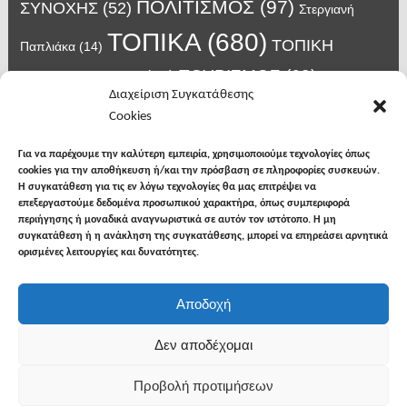
ΠΟΛΙΤΙΣΜΟΣ
(97)
ΣΥΝΟΧΗΣ
(52)
Στεργιανή
ΤΟΠΙΚΑ
(680)
ΤΟΠΙΚΗ
Παπλιάκα
(14)
ΤΟΥΡΙΣΜΟΣ
(63)
ΑΥΤΟΔΙΟΙΚΗΣΗ
(45)
Τάσος
Διαχείριση Συγκατάθεσης
Χατζηβασιλείου
(14)
Χατζηβασιλειου
(15)
Φυλακές Νιγρίτας
(8)
Cookies
κορωνοϊος
(24)
Χρυσάφης Αλέξανδρος
(7)
ιος δυτικού Νείλου
(6)
κρούσματα κορονοϊού
(18)
λαϊκή Νιγρίτας
(13)
Για να παρέχουμε την καλύτερη εμπειρία, χρησιμοποιούμε τεχνολογίες όπως
νοσοκομείο Σερρών
(7)
cookies για την αποθήκευση ή/και την πρόσβαση σε πληροφορίες συσκευών.
υγεια
(148)
σπυροπουλος
(7)
Η συγκατάθεση για τις εν λόγω τεχνολογίες θα μας επιτρέψει να
επεξεργαστούμε δεδομένα προσωπικού χαρακτήρα, όπως συμπεριφορά
περιήγησης ή μοναδικά αναγνωριστικά σε αυτόν τον ιστότοπο. Η μη
συγκατάθεση ή η ανάκληση της συγκατάθεσης, μπορεί να επηρεάσει αρνητικά
ορισμένες λειτουργίες και δυνατότητες.
facebook
twitter
instagram
Αποδοχή
Copyright © 2026
Φωνή της Βισαλτίας
. All rights
Δεν αποδέχομαι
reserved.
Προβολή προτιμήσεων
Θέμα: The NewsMag από
Bishal Napit
. Δουλεύει με