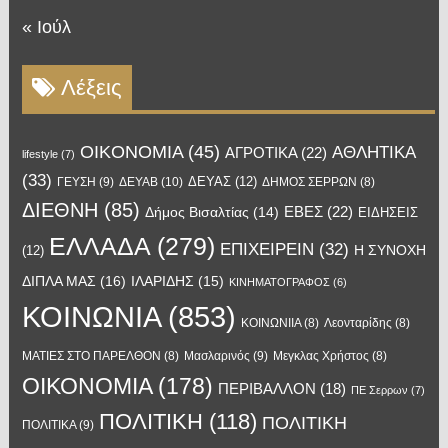
« Ιούλ
Λέξεις
OIKONOMIA
(45)
ΑΘΛΗΤΙΚΑ
ΑΓΡΟΤΙΚΑ
(22)
lifestyle
(7)
(33)
ΔΕΥΑΣ
(12)
ΓΕΥΣΗ
(9)
ΔΕΥΑΒ
(10)
ΔΗΜΟΣ ΣΕΡΡΩΝ
(8)
ΔΙΕΘΝΗ
(85)
ΕΒΕΣ
(22)
Δήμος Βισαλτίας
(14)
ΕΙΔΗΣΕΙΣ
ΕΛΛΑΔΑ
(279)
ΕΠΙΧΕΙΡΕΙΝ
(32)
Η ΣΥΝΟΧΗ
(12)
ΔΙΠΛΑ ΜΑΣ
(16)
ΙΛΑΡΙΔΗΣ
(15)
ΚΙΝΗΜΑΤΟΓΡΑΦΟΣ
(6)
ΚΟΙΝΩΝΙΑ
(853)
ΚΟΙΝΩΝΙΙΑ
(8)
Λεονταρίδης
(8)
Μασλαρινός
(9)
ΜΑΤΙΕΣ ΣΤΟ ΠΑΡΕΛΘΟΝ
(8)
Μεγκλας Χρήστος
(8)
ΟΙΚΟΝΟΜΙΑ
(178)
ΠΕΡΙΒΑΛΛΟΝ
(18)
ΠΕ Σερρων
(7)
ΠΟΛΙΤΙΚΗ
(118)
ΠΟΛΙΤΙΚΗ
ΠΟΛΙΤΙΚΑ
(9)