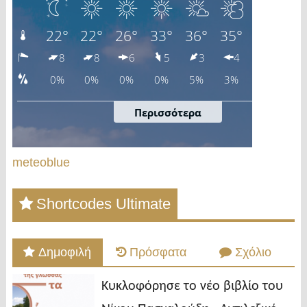
meteoblue
Shortcodes Ultimate
Δημοφιλή
Πρόσφατα
Σχόλιο
Κυκλοφόρησε το νέο βιβλίο του