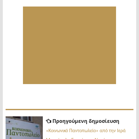
Πλοήγηση
Προηγ
Προηγούμενη δημοσίευση
δημοσί
άρθρων
«Κοινωνικό Παντοπωλείο» από την Ιερά