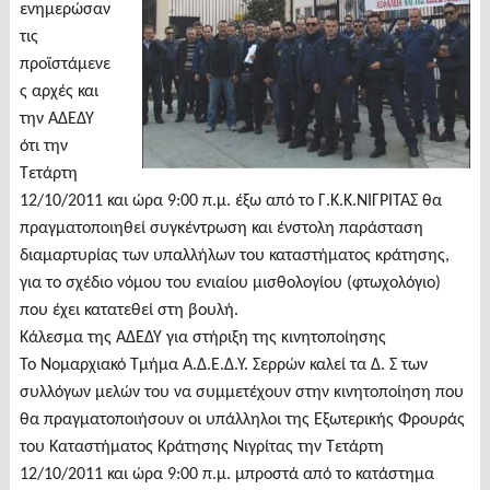
ενημερώσαν
τις
προϊστάμενε
ς αρχές και
την ΑΔΕΔΥ
ότι την
Τετάρτη
12/10/2011 και ώρα 9:00 π.μ. έξω από το Γ.Κ.Κ.ΝΙΓΡΙΤΑΣ θα
πραγματοποιηθεί συγκέντρωση και ένστολη παράσταση
διαμαρτυρίας των υπαλλήλων του καταστήματος κράτησης,
για το σχέδιο νόμου του ενιαίου μισθολογίου (φτωχολόγιο)
που έχει κατατεθεί στη βουλή.
Κάλεσμα της ΑΔΕΔΥ για στήριξη της κινητοποίησης
Το Νομαρχιακό Τμήμα Α.Δ.Ε.Δ.Υ. Σερρών καλεί τα Δ. Σ των
συλλόγων μελών του να συμμετέχουν στην κινητοποίηση που
θα πραγματοποιήσουν οι υπάλληλοι της Εξωτερικής Φρουράς
του Καταστήματος Κράτησης Νιγρίτας την Τετάρτη
12/10/2011 και ώρα 9:00 π.μ. μπροστά από το κατάστημα