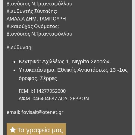
Διονύσιος Ν.Τριανταφύλλου
Διευθυντής Σύνταξης:
ΑΜΑΛΙΑ ΔΗΜ. ΤΑΜΠΟΥΡΗ
Δικαιούχος Ονόματος:
Διονύσιος Ν.Τριανταφύλλου
Διεύθυνση:
Κεντρικά: Αχιλλέως 1, Νιγρίτα Σερρών
Υποκατάστημα: Εθνικής Αντιστάσεως 13 -1ος
όροφος, Σέρρες
ΓΕΜΗ:114277952000
ΑΦΜ: 046404687 ΔΟΥ: ΣΕΡΡΩΝ
email: fovisalt@otenet.gr
Τα γραφεία μας