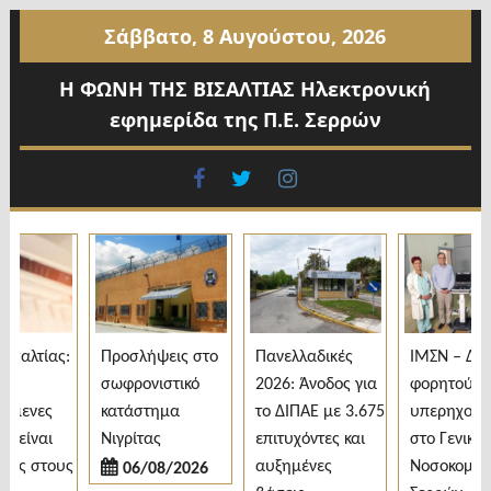
Προχωρήστε
Σάββατο, 8 Αυγούστου, 2026
στο
περιεχόμενο
Η ΦΩΝΗ ΤΗΣ ΒΙΣΑΛΤΙΑΣ Ηλεκτρονική
εφημερίδα της Π.Ε. Σερρών
facebook
twitter
instagram
σαλτίας:
Προσλήψεις στο
Πανελλαδικές
ΙΜΣΝ – Δωρε
σωφρονιστικό
2026: Άνοδος για
φορητού
όμενες
κατάστημα
το ΔΙΠΑΕ με 3.675
υπερηχογρά
 είναι
Νιγρίτας
επιτυχόντες και
στο Γενικό
ες στους
αυξημένες
Νοσοκομείο
06/08/2026