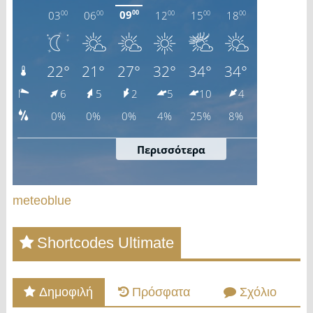
meteoblue
Shortcodes Ultimate
Δημοφιλή
Πρόσφατα
Σχόλιο