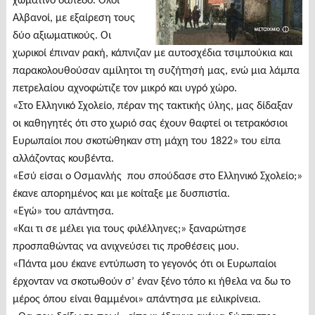
χωμάτινο δάπεδο. Όλοι
Αλβανοί, με εξαίρεση τους
δύο αξιωματικούς. Οι
χωρικοί έπιναν ρακή, κάπνιζαν με αυτοσχέδια τσιμπούκια και
παρακολουθούσαν αμίλητοι τη συζήτησή μας, ενώ μια λάμπα
πετρελαίου αχνοφώτιζε τον μικρό και υγρό χώρο.
«Στο Ελληνικό Σχολείο, πέραν της τακτικής ύλης, μας δίδαξαν
οι καθηγητές ότι στο χωριό σας έχουν θαφτεί οι τετρακόσιοι
Ευρωπαίοι που σκοτώθηκαν στη μάχη του 1822» του είπα
αλλάζοντας κουβέντα.
«Εσύ είσαι ο Οσμανλής που σπούδασε στο Ελληνικό Σχολείο;»
έκανε απορημένος και με κοίταξε με δυσπιστία.
«Εγώ» του απάντησα.
«Και τι σε μέλει για τους φιλέλληνες;» ξαναρώτησε
προσπαθώντας να ανιχνεύσει τις προθέσεις μου.
«Πάντα μου έκανε εντύπωση το γεγονός ότι οι Ευρωπαίοι
έρχονταν να σκοτωθούν σ’ έναν ξένο τόπο κι ήθελα να δω το
μέρος όπου είναι θαμμένοι» απάντησα με ειλικρίνεια.