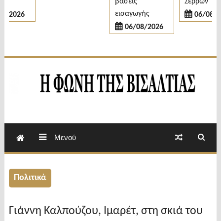
βάσεις
Σερρών
εισαγωγής
/2026
06/08/20
06/08/2026
Εβδομαδιαία Εφημερίδα Π.Ε.Σερρών
Φωνή της Βισαλτίας
Μενού
Πολιτικά
Γιάννη Καλπούζου, Ιμαρέτ, στη σκιά του