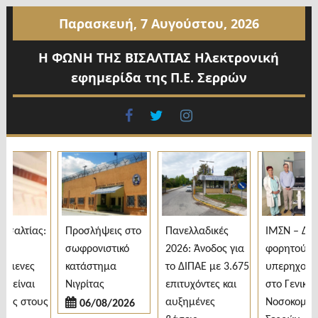
Προχωρήστε
Παρασκευή, 7 Αυγούστου, 2026
στο
περιεχόμενο
Η ΦΩΝΗ ΤΗΣ ΒΙΣΑΛΤΙΑΣ Ηλεκτρονική
εφημερίδα της Π.Ε. Σερρών
facebook
twitter
instagram
σαλτίας:
Προσλήψεις στο
Πανελλαδικές
ΙΜΣΝ – Δωρ
σωφρονιστικό
2026: Άνοδος για
φορητού
όμενες
κατάστημα
το ΔΙΠΑΕ με 3.675
υπερηχογρά
 είναι
Νιγρίτας
επιτυχόντες και
στο Γενικό
ες στους
αυξημένες
Νοσοκομείο
06/08/2026