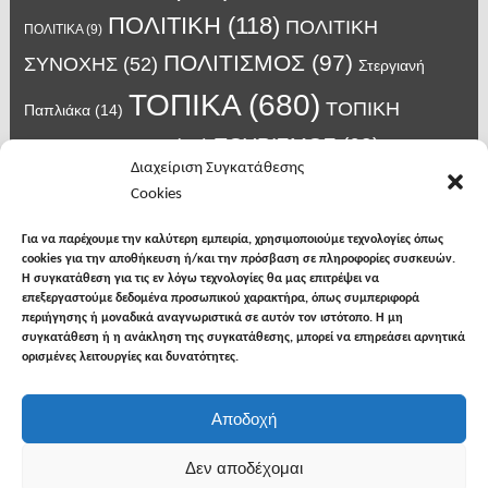
ΠΟΛΙΤΙΚΗ
(118)
ΠΟΛΙΤΙΚΗ
ΠΟΛΙΤΙΚΑ
(9)
ΠΟΛΙΤΙΣΜΟΣ
(97)
ΣΥΝΟΧΗΣ
(52)
Στεργιανή
ΤΟΠΙΚΑ
(680)
ΤΟΠΙΚΗ
Παπλιάκα
(14)
ΤΟΥΡΙΣΜΟΣ
(63)
ΑΥΤΟΔΙΟΙΚΗΣΗ
(45)
Τάσος
Διαχείριση Συγκατάθεσης
Χατζηβασιλείου
(14)
Χατζηβασιλειου
(15)
Φυλακές Νιγρίτας
(8)
Cookies
κορωνοϊος
(24)
Χρυσάφης Αλέξανδρος
(7)
ιος δυτικού Νείλου
(6)
κρούσματα κορονοϊού
(18)
λαϊκή Νιγρίτας
(13)
Για να παρέχουμε την καλύτερη εμπειρία, χρησιμοποιούμε τεχνολογίες όπως
νοσοκομείο Σερρών
(7)
cookies για την αποθήκευση ή/και την πρόσβαση σε πληροφορίες συσκευών.
υγεια
(148)
σπυροπουλος
(7)
Η συγκατάθεση για τις εν λόγω τεχνολογίες θα μας επιτρέψει να
επεξεργαστούμε δεδομένα προσωπικού χαρακτήρα, όπως συμπεριφορά
περιήγησης ή μοναδικά αναγνωριστικά σε αυτόν τον ιστότοπο. Η μη
συγκατάθεση ή η ανάκληση της συγκατάθεσης, μπορεί να επηρεάσει αρνητικά
ορισμένες λειτουργίες και δυνατότητες.
facebook
twitter
instagram
Αποδοχή
Copyright © 2026
Φωνή της Βισαλτίας
. All rights
Δεν αποδέχομαι