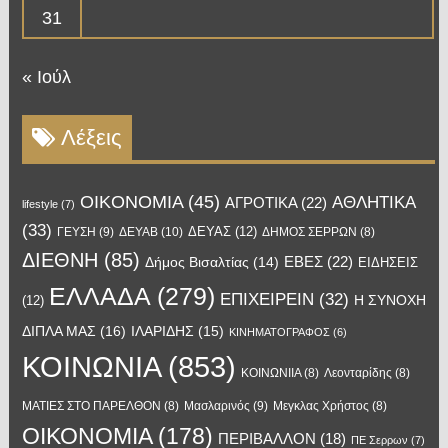
31
« Ιούλ
Λέξεις
OIKONOMIA
(45)
ΑΘΛΗΤΙΚΑ
ΑΓΡΟΤΙΚΑ
(22)
lifestyle
(7)
(33)
ΔΕΥΑΣ
(12)
ΓΕΥΣΗ
(9)
ΔΕΥΑΒ
(10)
ΔΗΜΟΣ ΣΕΡΡΩΝ
(8)
ΔΙΕΘΝΗ
(85)
ΕΒΕΣ
(22)
Δήμος Βισαλτίας
(14)
ΕΙΔΗΣΕΙΣ
ΕΛΛΑΔΑ
(279)
ΕΠΙΧΕΙΡΕΙΝ
(32)
Η ΣΥΝΟΧΗ
(12)
ΔΙΠΛΑ ΜΑΣ
(16)
ΙΛΑΡΙΔΗΣ
(15)
ΚΙΝΗΜΑΤΟΓΡΑΦΟΣ
(6)
ΚΟΙΝΩΝΙΑ
(853)
ΚΟΙΝΩΝΙΙΑ
(8)
Λεονταρίδης
(8)
Μασλαρινός
(9)
ΜΑΤΙΕΣ ΣΤΟ ΠΑΡΕΛΘΟΝ
(8)
Μεγκλας Χρήστος
(8)
ΟΙΚΟΝΟΜΙΑ
(178)
ΠΕΡΙΒΑΛΛΟΝ
(18)
ΠΕ Σερρων
(7)