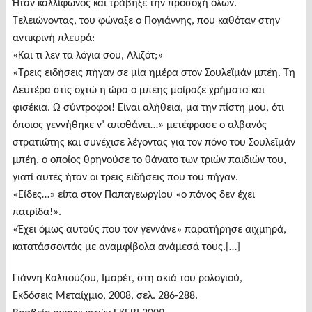
Ήταν καλλίφωνος και τράβηξε την προσοχή όλων.
Τελειώνοντας, του φώναξε ο Πογιάννης, που καθόταν στην
αντικρινή πλευρά:
«Και τι λεν τα λόγια σου, Αλιζότ;»
«Τρεις ειδήσεις πήγαν σε μία ημέρα στον Σουλεϊμάν μπέη. Τη
Δευτέρα στις οχτώ η ώρα ο μπέης μοίραζε χρήματα και
φισέκια. Ω σύντροφοι! Είναι αλήθεια, μα την πίστη μου, ότι
όποιος γεννήθηκε ν’ αποθάνει…» μετέφρασε ο αλβανός
στρατιώτης και συνέχισε λέγοντας για τον πόνο του Σουλεϊμάν
μπέη, ο οποίος θρηνούσε το θάνατο των τριών παιδιών του,
γιατί αυτές ήταν οι τρεις ειδήσεις που του πήγαν.
«Είδες…» είπα στον Παπαγεωργίου «ο πόνος δεν έχει
πατρίδα!».
«Έχει όμως αυτούς που τον γεννάνε» παρατήρησε αιχμηρά,
κατατάσσοντάς με αναμφίβολα ανάμεσά τους.[…]
Γιάννη Καλπούζου, Ιμαρέτ, στη σκιά του ρολογιού,
Εκδόσεις Μεταίχμιο, 2008, σελ. 286-288.