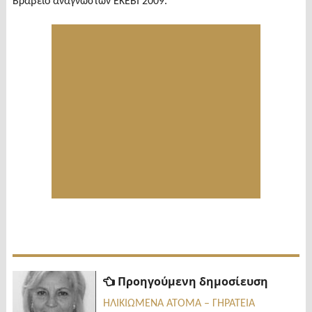
Βραβείο αναγνωστών ΕΚΕΒΙ 2009.
Πλοήγηση
Προηγ
Προηγούμενη δημοσίευση
δημοσί
άρθρων
ΗΛΙΚΙΩΜΕΝΑ ΑΤΟΜΑ – ΓΗΡΑΤΕΙΑ