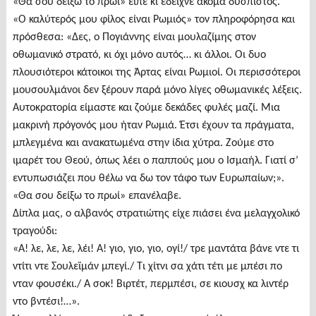
«Θα σου δείξω το πρωί» είπε κι έδειχνε ακόμα δύσπιστος.
«Ο καλύτερός μου φίλος είναι Ρωμιός» τον πληροφόρησα και
πρόσθεσα: «Δες, ο Πογιάννης είναι μουλαζίμης στον
οθωμανικό στρατό, κι όχι μόνο αυτός… κι άλλοι. Οι δυο
πλουσιότεροι κάτοικοι της Άρτας είναι Ρωμιοί. Οι περισσότεροι
μουσουλμάνοι δεν ξέρουν παρά μόνο λίγες οθωμανικές λέξεις.
Αυτοκρατορία είμαστε και ζούμε δεκάδες φυλές μαζί. Μια
μακρινή πρόγονός μου ήταν Ρωμιά. Έτσι έχουν τα πράγματα,
μπλεγμένα και ανακατωμένα στην ίδια χύτρα. Ζούμε στο
ιμαρέτ του Θεού, όπως λέει ο παππούς μου ο Ισμαήλ. Γιατί σ’
εντυπωσιάζει που θέλω να δω τον τάφο των Ευρωπαίων;».
«Θα σου δείξω το πρωί» επανέλαβε.
Δίπλα μας, ο αλβανός στρατιώτης είχε πιάσει ένα μελαγχολικό
τραγούδι:
«Α! λε, λε, λε, λέι! Α! γιο, γιο, γιο, ογί!/ τρε μαντάτα βάνε ντε τι
ντίτι ντε Σουλεϊμάν μπεγί./ Τι χίτνι σα χάτι τέτι με μπέσι πο
νταν φουσέκι./ Α σοκ! Βιρτέτ, περμπέσι, σε κιουσχ κα λιντέρ
ντο βντέσι!…».