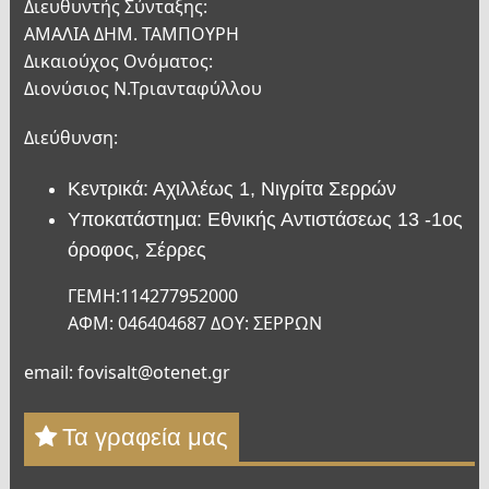
Διευθυντής Σύνταξης:
ΑΜΑΛΙΑ ΔΗΜ. ΤΑΜΠΟΥΡΗ
Δικαιούχος Ονόματος:
Διονύσιος Ν.Τριανταφύλλου
Διεύθυνση:
Κεντρικά: Αχιλλέως 1, Νιγρίτα Σερρών
Υποκατάστημα: Εθνικής Αντιστάσεως 13 -1ος
όροφος, Σέρρες
ΓΕΜΗ:114277952000
ΑΦΜ: 046404687 ΔΟΥ: ΣΕΡΡΩΝ
email: fovisalt@otenet.gr
Τα γραφεία μας