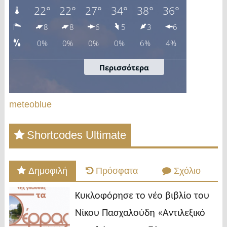
meteoblue
Shortcodes Ultimate
Δημοφιλή
Πρόσφατα
Σχόλιο
Κυκλοφόρησε το νέο βιβλίο του
Νίκου Πασχαλούδη «Αντιλεξικό