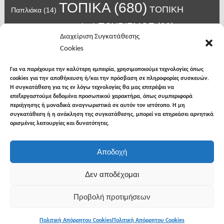
ΤΟΠΙΚΑ
(680)
ΤΟΠΙΚΗ
Παπλιάκα
(14)
ΤΟΥΡΙΣΜΟΣ
(63)
ΑΥΤΟΔΙΟΙΚΗΣΗ
(45)
Τάσος
Διαχείριση Συγκατάθεσης
Χατζηβασιλείου
(14)
Χατζηβασιλειου
(15)
Φυλακές Νιγρίτας
(8)
Cookies
κορωνοϊος
(24)
Χρυσάφης Αλέξανδρος
(7)
ιος δυτικού Νείλου
(6)
κρούσματα κορονοϊού
(18)
λαϊκή Νιγρίτας
(13)
Για να παρέχουμε την καλύτερη εμπειρία, χρησιμοποιούμε τεχνολογίες όπως
νοσοκομείο Σερρών
(7)
cookies για την αποθήκευση ή/και την πρόσβαση σε πληροφορίες συσκευών.
υγεια
(148)
σπυροπουλος
(7)
Η συγκατάθεση για τις εν λόγω τεχνολογίες θα μας επιτρέψει να
επεξεργαστούμε δεδομένα προσωπικού χαρακτήρα, όπως συμπεριφορά
περιήγησης ή μοναδικά αναγνωριστικά σε αυτόν τον ιστότοπο. Η μη
συγκατάθεση ή η ανάκληση της συγκατάθεσης, μπορεί να επηρεάσει αρνητικά
ορισμένες λειτουργίες και δυνατότητες.
facebook
twitter
instagram
Αποδοχή
Copyright © 2026
Φωνή της Βισαλτίας
. All rights
Δεν αποδέχομαι
reserved.
Προβολή προτιμήσεων
Θέμα: The NewsMag από
Bishal Napit
. Δουλεύει με
WordPress
.
Πολιτική Απόρρητου Cookies
Πολιτική Απόρρητου Cookies