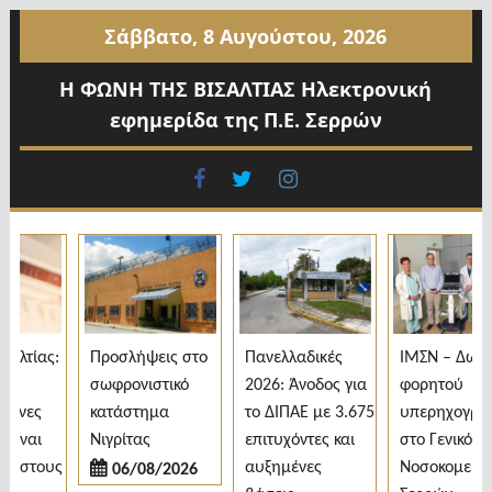
Προχωρήστε
Σάββατο, 8 Αυγούστου, 2026
στο
περιεχόμενο
Η ΦΩΝΗ ΤΗΣ ΒΙΣΑΛΤΙΑΣ Ηλεκτρονική
εφημερίδα της Π.Ε. Σερρών
facebook
twitter
instagram
λτίας:
Προσλήψεις στο
Πανελλαδικές
ΙΜΣΝ – Δωρεά
σωφρονιστικό
2026: Άνοδος για
φορητού
ενες
κατάστημα
το ΔΙΠΑΕ με 3.675
υπερηχογράφο
ίναι
Νιγρίτας
επιτυχόντες και
στο Γενικό
 στους
αυξημένες
Νοσοκομείο
06/08/2026