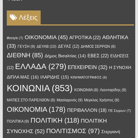
Λέξεις
OIKONOMIA
(45)
ΑΘΛΗΤΙΚΑ
ΑΓΡΟΤΙΚΑ
(22)
lifestyle
(7)
(33)
ΔΕΥΑΣ
(12)
ΓΕΥΣΗ
(9)
ΔΕΥΑΒ
(10)
ΔΗΜΟΣ ΣΕΡΡΩΝ
(8)
ΔΙΕΘΝΗ
(85)
ΕΒΕΣ
(22)
Δήμος Βισαλτίας
(14)
ΕΙΔΗΣΕΙΣ
ΕΛΛΑΔΑ
(279)
ΕΠΙΧΕΙΡΕΙΝ
(32)
Η ΣΥΝΟΧΗ
(12)
ΔΙΠΛΑ ΜΑΣ
(16)
ΙΛΑΡΙΔΗΣ
(15)
ΚΙΝΗΜΑΤΟΓΡΑΦΟΣ
(6)
ΚΟΙΝΩΝΙΑ
(853)
ΚΟΙΝΩΝΙΙΑ
(8)
Λεονταρίδης
(8)
Μασλαρινός
(9)
ΜΑΤΙΕΣ ΣΤΟ ΠΑΡΕΛΘΟΝ
(8)
Μεγκλας Χρήστος
(8)
ΟΙΚΟΝΟΜΙΑ
(178)
ΠΕΡΙΒΑΛΛΟΝ
(18)
ΠΕ Σερρων
(7)
ΠΟΛΙΤΙΚΗ
(118)
ΠΟΛΙΤΙΚΗ
ΠΟΛΙΤΙΚΑ
(9)
ΠΟΛΙΤΙΣΜΟΣ
(97)
ΣΥΝΟΧΗΣ
(52)
Στεργιανή