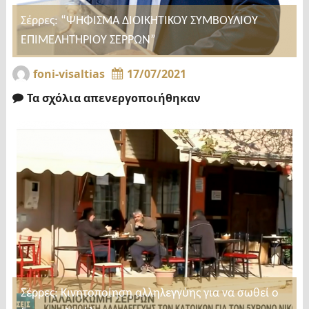
Σέρρες: “ΨΗΦΙΣΜΑ ΔΙΟΙΚΗΤΙΚΟΥ ΣΥΜΒΟΥΛΙΟΥ
ΕΠΙΜΕΛΗΤΗΡΙΟΥ ΣΕΡΡΩΝ”
foni-visaltias
17/07/2021
Τα σχόλια απενεργοποιήθηκαν
Σέρρες: Κινητοποίηση αλληλεγγύης για να σωθεί ο