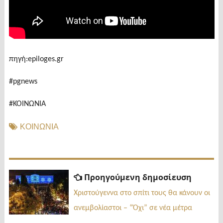
πηγή:epiloges.gr
#pgnews
#ΚΟΙΝΩΝΙΑ
ΚΟΙΝΩΝΙΑ
Πλοήγηση
Προηγ
Προηγούμενη δημοσίευση
δημοσί
άρθρων
Χριστούγεννα στο σπίτι τους θα κάνουν οι
ανεμβολίαστοι – “Όχι” σε νέα μέτρα