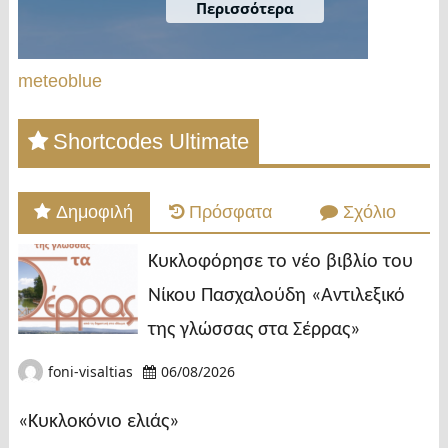
meteoblue
Shortcodes Ultimate
Δημοφιλή
Πρόσφατα
Σχόλιο
Κυκλοφόρησε το νέο βιβλίο του
Νίκου Πασχαλούδη «Αντιλεξικό
της γλώσσας στα Σέρρας»
foni-visaltias
06/08/2026
«Κυκλοκόνιο ελιάς»