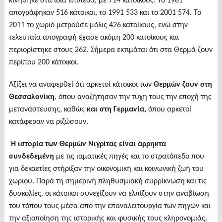
κινήθηκε στα ίδια επίπεδα, με 714 κατοίκους. Το 1981
απογράφηκαν 516 κάτοικοι, το 1991 533 και το 2001 574. Το
2011 το χωριό μετρούσε μόλις 426 κατοίκους, ενώ στην
τελευταία απογραφή έχασε ακόμη 200 κατοίκους και
περιορίστηκε στους 262. Σήμερα εκτιμάται ότι στα Θερμά ζουν
περίπου 200 κάτοικοι.
Αξίζει να αναφερθεί ότι αρκετοί κάτοικοι των
Θερμών ζουν στη
Θεσσαλονίκη
, όπου αναζήτησαν την τύχη τους την εποχή της
μετανάστευσης, καθώς
και στη Γερμανία,
όπου αρκετοί
κατάφεραν να ριζώσουν.
Η ιστορία των Θερμών Νιγρίτας είναι άρρηκτα
συνδεδεμένη
με τις ιαματικές πηγές και το στρατόπεδο που
για δεκαετίες στήριξαν την οικονομική και κοινωνική ζωή του
χωριού. Παρά τη σημερινή πληθυσμιακή συρρίκνωση και τις
δυσκολίες, οι κάτοικοι συνεχίζουν να ελπίζουν στην αναβίωση
του τόπου τους μέσα από την επαναλειτουργία των πηγών και
την αξιοποίηση της ιστορικής και φυσικής τους κληρονομιάς.