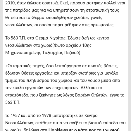
2010, όταν έκλεισε οριστικά. Εκεί, παρουσιάστηκαν πολλοί νέοι
της πατρίδας μας για να υπηρετήσουν τη στρατιωτική τους
θητεία και τα Θερμά επισκέφθηκαν χιλιάδες γονείς
νεοσυλλέκτων, οι οποίοι παρευρέθηκαν στις ορκωμοσίες.
Το 563 Τ.Π. στα Θερμά Νιγρίτας. Έδωσε ζωή ως κέντρο
νεοσυλλέκτων στο χωριό(Φωτο αρχείου 10ης
Μηχανοποιημένης Ταξιαρχίας Πεζικού)
«Οι ιαματικές πηγές, όσο λειτούργησαν σε σωστές βάσεις,
έδωσαν θέσεις εργασίας και υπήρξαν σωτήριες για μεγάλο
τμήμα του πληθυσμού του χωριού και του νομού μέσα από
τον κύκλο εργασιών των επιχειρήσεων. Αλλά και το
στρατόπεδο, που ξεκίνησε ως λόχος Βαρέων Οπλιτών, έγινε το
563 Τ.Π.
το 1957 και από το 1978 μετατράπηκε σε Κέντρο
Νεοσυλλέκτων, στάθηκε αιτία να ανέβει το βιοτικό επίπεδο του
χωριού», δηλώνει
στο
LionNews.gr
ο κάτοικος του χωριού