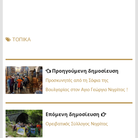
ΤΟΠΙΚΑ
Πλοήγηση
Προηγ
Προηγούμενη δημοσίευση
δημοσί
άρθρων
Προσκυνητές από τη Σόφια της
Βουλγαρίας στον Αγιο Γεώργιο Νιγρίτας !
Επόμενη
Επόμενη δημοσίευση
δημοσίευσ
Ορειβατικός Σύλλογος Νιγρίτας