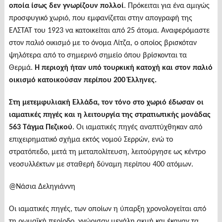
οποία ίσως δεν γνωρίζουν πολλοί
. Πρόκειται για ένα αμιγώς
προσφυγικό χωριό, που εμφανίζεται στην απογραφή της
ΕΛΣΤΑΤ του 1923 να κατοικείται από 25 άτομα. Αναφερόμαστε
στον παλιό οικισμό με το όνομα Λίτζα, ο οποίος βρισκόταν
ψηλότερα από το σημερινό σημείο όπου βρίσκονται τα
Θερμά.
Η περιοχή ήταν υπό τουρκική κατοχή και στον παλιό
οικισμό κατοικούσαν περίπου 200 Έλληνες.
Στη μετεμφυλιακή Ελλάδα, τον τόνο στο χωριό έδωσαν οι
ιαματικές πηγές και η λειτουργία της στρατιωτικής μονάδας
563 Τάγμα Πεζικού
. Οι ιαματικές πηγές αναπτύχθηκαν από
επιχειρηματικό σχήμα εκτός νομού Σερρών, ενώ το
στρατόπεδο, μετά τη μεταπολίτευση, λειτούργησε ως κέντρο
νεοσυλλέκτων με σταθερή δύναμη περίπου 400 ατόμων.
@Νάσια Δεληγιάννη
Οι ιαματικές πηγές, των οποίων η ύπαρξη χρονολογείται από
τη ρωμαϊκή περίοδο, γνώρισαν μεγάλη ακμή και έκαναν τα