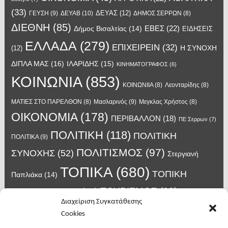
(33)
ΔΕΥΑΣ
(12)
ΓΕΥΣΗ
(9)
ΔΕΥΑΒ
(10)
ΔΗΜΟΣ ΣΕΡΡΩΝ
(8)
ΔΙΕΘΝΗ
(85)
ΕΒΕΣ
(22)
Δήμος Βισαλτίας
(14)
ΕΙΔΗΣΕΙΣ
ΕΛΛΑΔΑ
(279)
ΕΠΙΧΕΙΡΕΙΝ
(32)
Η ΣΥΝΟΧΗ
(12)
ΔΙΠΛΑ ΜΑΣ
(16)
ΙΛΑΡΙΔΗΣ
(15)
ΚΙΝΗΜΑΤΟΓΡΑΦΟΣ
(6)
ΚΟΙΝΩΝΙΑ
(853)
ΚΟΙΝΩΝΙΙΑ
(8)
Λεονταρίδης
(8)
Μασλαρινός
(9)
ΜΑΤΙΕΣ ΣΤΟ ΠΑΡΕΛΘΟΝ
(8)
Μεγκλας Χρήστος
(8)
ΟΙΚΟΝΟΜΙΑ
(178)
ΠΕΡΙΒΑΛΛΟΝ
(18)
ΠΕ Σερρων
(7)
ΠΟΛΙΤΙΚΗ
(118)
ΠΟΛΙΤΙΚΗ
ΠΟΛΙΤΙΚΑ
(9)
ΠΟΛΙΤΙΣΜΟΣ
(97)
ΣΥΝΟΧΗΣ
(52)
Στεργιανή
ΤΟΠΙΚΑ
(680)
ΤΟΠΙΚΗ
Παπλιάκα
(14)
ΤΟΥΡΙΣΜΟΣ
(63)
ΑΥΤΟΔΙΟΙΚΗΣΗ
(45)
Τάσος
Διαχείριση Συγκατάθεσης
Χατζηβασιλείου
(14)
Χατζηβασιλειου
(15)
Φυλακές Νιγρίτας
(8)
Cookies
κορωνοϊος
(24)
Χρυσάφης Αλέξανδρος
(7)
ιος δυτικού Νείλου
(6)