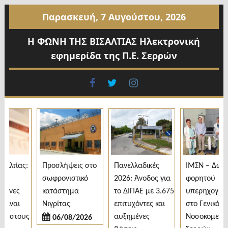
Προχωρήστε
Παρασκευή, 7 Αυγούστου, 2026
στο
περιεχόμενο
Η ΦΩΝΗ ΤΗΣ ΒΙΣΑΛΤΙΑΣ Ηλεκτρονική
εφημερίδα της Π.Ε. Σερρών
facebook
twitter
instagram
λτίας:
Προσλήψεις στο
Πανελλαδικές
ΙΜΣΝ – Δωρεά
σωφρονιστικό
2026: Άνοδος για
φορητού
νες
κατάστημα
το ΔΙΠΑΕ με 3.675
υπερηχογράφο
ναι
Νιγρίτας
επιτυχόντες και
στο Γενικό
 στους
αυξημένες
Νοσοκομείο
06/08/2026