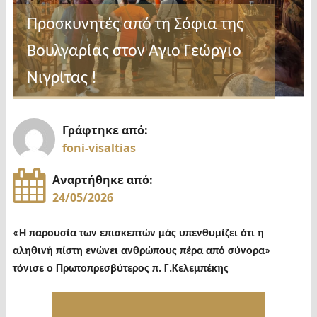
Προσκυνητές από τη Σόφια της
Βουλγαρίας στον Αγιο Γεώργιο
Νιγρίτας !
Γράφτηκε από:
foni-visaltias
Αναρτήθηκε από:
24/05/2026
«
Η παρουσία των επισκεπτών μάς υπενθυμίζει ότι η
αληθινή πίστη ενώνει ανθρώπους πέρα από σύνορα
»
τόνισε ο Πρωτοπρεσβύτερος π. Γ.Κελεμπέκης