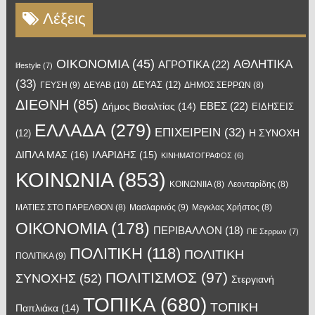
Λέξεις
OIKONOMIA
(45)
ΑΘΛΗΤΙΚΑ
ΑΓΡΟΤΙΚΑ
(22)
lifestyle
(7)
(33)
ΔΕΥΑΣ
(12)
ΓΕΥΣΗ
(9)
ΔΕΥΑΒ
(10)
ΔΗΜΟΣ ΣΕΡΡΩΝ
(8)
ΔΙΕΘΝΗ
(85)
ΕΒΕΣ
(22)
Δήμος Βισαλτίας
(14)
ΕΙΔΗΣΕΙΣ
ΕΛΛΑΔΑ
(279)
ΕΠΙΧΕΙΡΕΙΝ
(32)
Η ΣΥΝΟΧΗ
(12)
ΔΙΠΛΑ ΜΑΣ
(16)
ΙΛΑΡΙΔΗΣ
(15)
ΚΙΝΗΜΑΤΟΓΡΑΦΟΣ
(6)
ΚΟΙΝΩΝΙΑ
(853)
ΚΟΙΝΩΝΙΙΑ
(8)
Λεονταρίδης
(8)
Μασλαρινός
(9)
ΜΑΤΙΕΣ ΣΤΟ ΠΑΡΕΛΘΟΝ
(8)
Μεγκλας Χρήστος
(8)
ΟΙΚΟΝΟΜΙΑ
(178)
ΠΕΡΙΒΑΛΛΟΝ
(18)
ΠΕ Σερρων
(7)
ΠΟΛΙΤΙΚΗ
(118)
ΠΟΛΙΤΙΚΗ
ΠΟΛΙΤΙΚΑ
(9)
ΠΟΛΙΤΙΣΜΟΣ
(97)
ΣΥΝΟΧΗΣ
(52)
Στεργιανή
ΤΟΠΙΚΑ
(680)
ΤΟΠΙΚΗ
Παπλιάκα
(14)