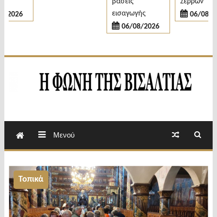
βάσεις
Σερρών
εισαγωγής
2026
06/08/202
06/08/2026
Εβδομαδιαία Εφημερίδα Π.Ε.Σερρών
Φωνή της Βισαλτίας
Μενού
Τοπικά