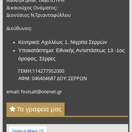
ΑΜΑΛΙΑ ΔΗΜ. ΤΑΜΠΟΥΡΗ
Δικαιούχος Ονόματος:
Διονύσιος Ν.Τριανταφύλλου
Διεύθυνση:
Κεντρικά: Αχιλλέως 1, Νιγρίτα Σερρών
Υποκατάστημα: Εθνικής Αντιστάσεως 13 -1ος
όροφος, Σέρρες
ΓΕΜΗ:114277952000
ΑΦΜ: 046404687 ΔΟΥ: ΣΕΡΡΩΝ
email: fovisalt@otenet.gr
Τα γραφεία μας