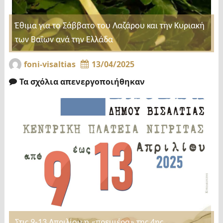
Έθιμα για το Σάββατο του Λαζάρου και την Κυριακή
των Βαΐων ανά την Ελλάδα
foni-visaltias
13/04/2025
Τα σχόλια απενεργοποιήθηκαν
Στις 9-13 Απριλίου η «πρεμιέρα» της 4ης