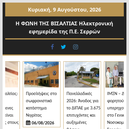
Προχωρήστε
Κυριακή, 9 Αυγούστου, 2026
στο
περιεχόμενο
Η ΦΩΝΗ ΤΗΣ ΒΙΣΑΛΤΙΑΣ Ηλεκτρονική
εφημερίδα της Π.Ε. Σερρών
facebook
twitter
instagram
αλτίας:
Προσλήψεις στο
Πανελλαδικές
ΙΜΣΝ – Δωρε
σωφρονιστικό
2026: Άνοδος για
φορητού
μενες
κατάστημα
το ΔΙΠΑΕ με 3.675
υπερηχογράφ
είναι
Νιγρίτας
επιτυχόντες και
στο Γενικό
ς στους
αυξημένες
Νοσοκομείο
06/08/2026