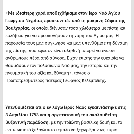
«
Με ιδιαίτερη χαρά υποδεχθήκαμε στον Ιερό Ναό Αγίου
Γεωργίου Νιγρίτας προσκυνητές από τη μακρινή Σόφια της
Βουλγαρίας,
οι οποίοι διένυσαν τόσα χιλιόμετρα με πίστη και
ευλάβεια για να προσκυνήσουν τη χάρη του Αγίου μας. Η
παρουσία τους μας συγκίνησε και μας υπενθύμισε τη δύναμη
της πίστης, που εφόσον είναι αληθινή μπορεί να ενώσει
ανθρώπους πέρα από σύνορα. Είχαν επίσης την ευκαιρία να
θαυμάσουν τον πολυαιώνιο Ναό μας, την ιστορία και την
πνευματική του αξία και δύναμη», τόνισε ο
Πρωτοπρεσβύτερος πατέρας Γεώργιος Κελεμπέκης.
Υπενθυμίζεται ότι ο εν λόγω Ιερός Ναός εγκαινιάστηκε στις
3 Απριλίου 1753 και η αρχιτεκτονική του ακολουθεί τη
βυζαντινή παράδοση,
με την τρίκλιτη βασιλική δομή και το
εντυπωσιακό ξυλόγλυπτο τέμπλο να ξεχωρίζουν ως κύρια