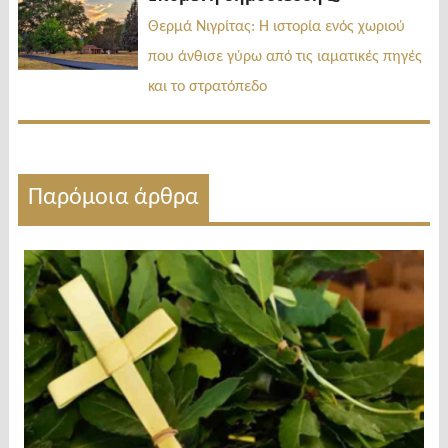
δημοσίευσ
Θερμά Νιγρίτας: Η ιστορία ενός χωριού
που άνθισε γύρω από τις ιαματικές πηγές
και το στρατόπεδο
Παρόμοια άρθρα