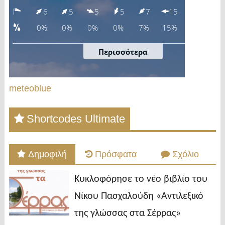
meteoblue
Shortcodes Ultimate
Δημοφιλή
Πρόσφατα
Σχόλιο
Κυκλοφόρησε το νέο βιβλίο του
Νίκου Πασχαλούδη «Αντιλεξικό
της γλώσσας στα Σέρρας»