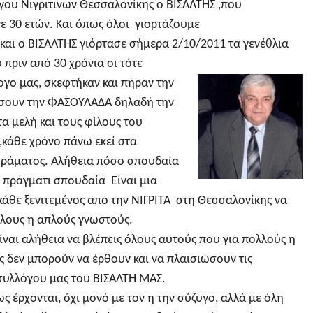
ου Νιγριτινων Θεσσαλονίκης ο ΒΙΣΑΛΤΗΣ ,που
νε 30 ετών. Και όπως όλοι γιορτάζουμε
ι και ο ΒΙΣΑΛΤΗΣ γιόρτασε σήμερα 2/10/2011 τα γενέθλια
πριν από 30 χρόνια οι τότε
ογο μας, σκεφτήκαν και πήραν την
σουν την ΦΑΣΟΥΛΑΔΑ δηλαδή την
 μελή και τους φίλους του
κάθε χρόνο πάνω εκεί στα
οράματος. Αλήθεια πόσο σπουδαία
ι πράγματι σπουδαία Είναι μια
κάθε ξενιτεμένος απο την ΝΙΓΡΙΤΑ στη Θεσσαλονίκης να
ίλους η απλούς γνωστούς.
ίναι αλήθεια να βλέπεις όλους αυτούς που για πολλούς η
ς δεν μπορούν να έρθουν και να πλαισιώσουν τις
συλλόγου μας του ΒΙΣΑΛΤΗ ΜΑΣ.
 έρχονται, όχι μονό με τον η την σύζυγο, αλλά με όλη