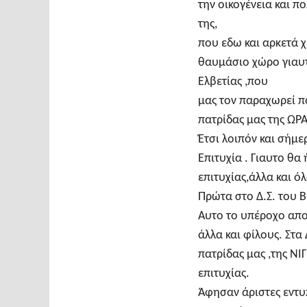
την οικογένεια και π
της,
που εδω και αρκετά 
θαυμάσιο χώρο γιαυτο
Ελβετίας ,που
μας τον παραχωρεί π
πατρίδας μας της Ω
Έτσι λοιπόν και σή
Επιτυχία . Γιαυτο θα
επιτυχίας,άλλα και 
Πρώτα στο Δ.Σ. του Β
Αυτο το υπέροχο απο
άλλα και φίλους. Στα
πατρίδας μας ,της Ν
επιτυχίας.
Άφησαν άριστες εντυ