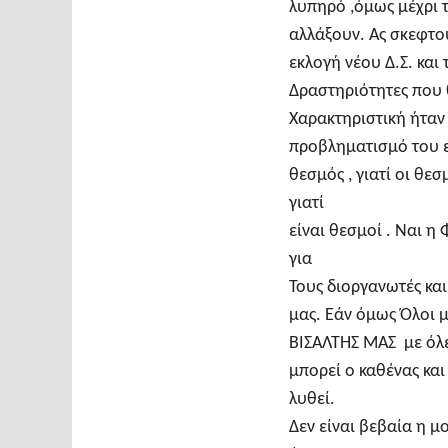
λυπηρό ,όμως μέχρι 
αλλάξουν. Ας σκεφτού
εκλογή νέου Δ.Σ. και 
Δραστηριότητες που θ
Χαρακτηριστική ήταν
προβληματισμό του ε
θεσμός , γιατί οι θε
γιατί
είναι θεσμοί . Ναι 
για
Τους διοργανωτές κα
μας. Εάν όμως Όλοι 
ΒΙΣΑΛΤΗΣ ΜΑΣ με όλε
μπορεί ο καθένας και
λυθεί.
Δεν είναι βεβαία η μ