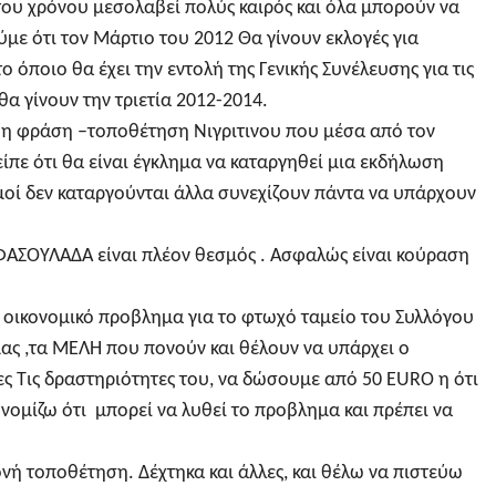
του χρόνου μεσολαβεί πολύς καιρός και όλα μπορούν να
με ότι τον Μάρτιο του 2012 Θα γίνουν εκλογές για
το όποιο θα έχει την εντολή της Γενικής Συνέλευσης για τις
α γίνουν την τριετία 2012-2014.
 η φράση –τοποθέτηση Νιγριτινου που μέσα από τον
ίπε ότι θα είναι έγκλημα να καταργηθεί μια εκδήλωση
σμοί δεν καταργούνται άλλα συνεχίζουν πάντα να υπάρχουν
η ΦΑΣΟΥΛΑΔΑ είναι πλέον θεσμός . Ασφαλώς είναι κούραση
ι οικονομικό προβλημα για το φτωχό ταμείο του Συλλόγου
μας ,τα ΜΕΛΗ που πονούν και θέλουν να υπάρχει ο
ς Τις δραστηριότητες του, να δώσουμε από 50 EURO η ότι
 νομίζω ότι μπορεί να λυθεί το προβλημα και πρέπει να
ονή τοποθέτηση. Δέχτηκα και άλλες, και θέλω να πιστεύω