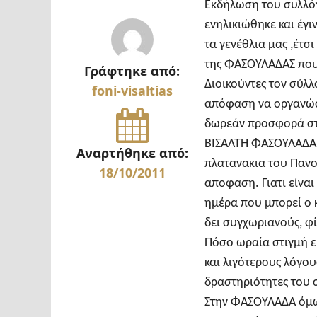
Εκδήλωση του συλλόγ
ενηλικιώθηκε και έγι
τα γενέθλια μας ,έτσ
της ΦΑΣΟΥΛΑΔΑΣ που 
Γράφτηκε από:
Διοικούντες τον σύλλ
foni-visaltias
απόφαση να οργανώ
δωρεάν προσφορά στα
ΒΙΣΑΛΤΗ ΦΑΣΟΥΛΑΔΑ,
Αναρτήθηκε από:
πλατανακια του Παν
18/10/2011
αποφαση. Γιατι είνα
ημέρα που μπορεί ο 
δει συγχωριανούς, φ
Πόσο ωραία στιγμή ε
και λιγότερους λόγου
δραστηριότητες του 
Στην ΦΑΣΟΥΛΑΔΑ όμως