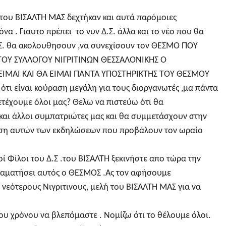
. του ΒΙΣΑΛΤΗ ΜΑΣ δεχτήκαν και αυτά παρόμοιες
α . Γιαυτο πρέπει το νυν Δ.Σ. άλλα και το νέο που θα
.Σ. θα ακολουθησουν ,να συνεχίσουν τον ΘΕΣΜΟ ΠΟΥ
ΤΟΥ ΣΥΛΛΟΓΟΥ ΝΙΓΡΙΤΙΝΩΝ ΘΕΣΣΑΛΟΝΙΚΗΣ Ο
ΕΙΜΑΙ ΚΑΙ ΘΑ ΕΙΜΑΙ ΠΑΝΤΑ ΥΠΟΣΤΗΡΙΚΤΗΣ ΤΟΥ ΘΕΣΜΟΥ
ότι είναι κούραση μεγάλη για τους διοργανωτές ,μα πάντα
ετέχουμε όλοι μας? Θελω να πιστεύω ότι θα
αι άλλοι συμπατριώτες μας και θα συμμετάσχουν στην
εση αυτών των εκδηλώσεων που προβάλουν τον ωραίο
οί Φίλοι του Δ.Σ .του ΒΙΣΑΛΤΗ ξεκινήστε απο τώρα την
ταματήσει αυτός ο ΘΕΣΜΟΣ .Ας τον αφήσουμε
νεότερους Νιγριτινους, μελή του ΒΙΣΑΛΤΗ ΜΑΣ για να
ου χρόνου να βλεπόμαστε . Νομίζω ότι το θέλουμε όλοι.