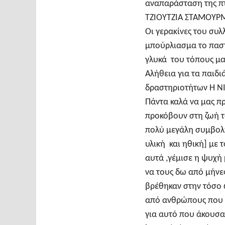
αναπαράσταση της πτ
ΤΖΙΟΥΤΖΙΑ ΣΤΑΜΟΥΡΜΠ
Οι γερακίνες του συλ
μπούρλιασμα το παστ
γλυκά του τόπους μα
Αλήθεια για τα παιδι
δραστηριοτήτων Η ΝΙΓ
Πάντα καλά να μας π
προκόβουν στη ζωή 
πολύ μεγάλη συμβολή
υλική και ηθική] με 
αυτά ,γέμισε η ψυχή 
να τους δω από μήνε
βρέθηκαν στην τόσο 
από ανθρώπους που 
για αυτό που άκουσαν