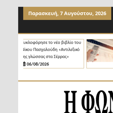
Προχωρήστε
Παρασκευή, 7 Αυγούστου, 2026
στο
περιεχόμενο
Κυκλοφόρησε το νέο βιβλίο του
Δ
Νίκου Πασχαλούδη «Αντιλεξικό
κ
της γλώσσας στα Σέρρας»
δ
06/08/2026