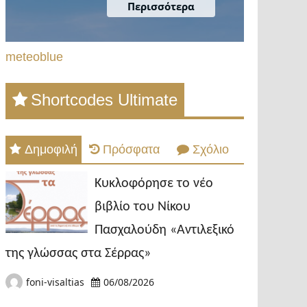
meteoblue
Shortcodes Ultimate
Δημοφιλή
Πρόσφατα
Σχόλιο
Κυκλοφόρησε το νέο
βιβλίο του Νίκου
Πασχαλούδη «Αντιλεξικό
της γλώσσας στα Σέρρας»
foni-visaltias
06/08/2026