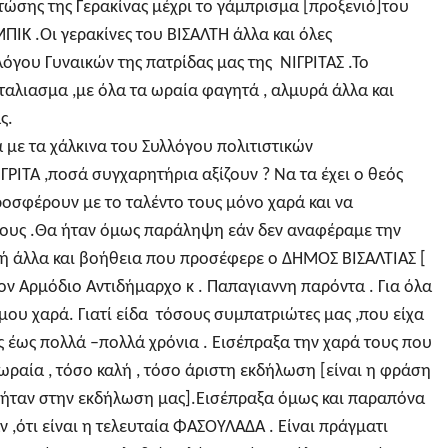
ώσης της Γερακίνας μέχρι το γάμπρισμα [προξενιό]του
ΙΚ .Οι γερακίνες του ΒΙΣΑΛΤΗ άλλα και όλες
λόγου Γυναικών της πατρίδας μας της ΝΙΓΡΙΤΑΣ .Το
αλιασμα ,με όλα τα ωραία φαγητά , αλμυρά άλλα και
ς.
ά με τα χάλκινα του Συλλόγου πολιτιστικών
ΡΙΤΑ ,ποσά συγχαρητήρια αξίζουν ? Να τα έχει ο θεός
ροσφέρουν με το ταλέντο τους μόνο χαρά και να
τους .Θα ήταν όμως παράληψη εάν δεν αναφέραμε την
 άλλα και βοήθεια που προσέφερε ο ΔΗΜΟΣ ΒΙΣΑΛΤΙΑΣ [
τον Αρμόδιο Αντιδήμαρχο κ . Παπαγιαννη παρόντα . Για όλα
μου χαρά. Γιατί είδα τόσους συμπατριώτες μας ,που είχα
ς έως πολλά –πολλά χρόνια . Εισέπραξα την χαρά τους που
ωραία , τόσο καλή , τόσο άριστη εκδήλωση [είναι η φράση
ήταν στην εκδήλωση μας].Εισέπραξα όμως και παραπόνα
 ,ότι είναι η τελευταία ΦΑΣΟΥΛΑΔΑ . Είναι πράγματι