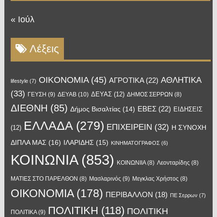
« Ιούλ
Λέξεις
OIKONOMIA
(45)
ΑΘΛΗΤΙΚΑ
ΑΓΡΟΤΙΚΑ
(22)
lifestyle
(7)
(33)
ΔΕΥΑΣ
(12)
ΓΕΥΣΗ
(9)
ΔΕΥΑΒ
(10)
ΔΗΜΟΣ ΣΕΡΡΩΝ
(8)
ΔΙΕΘΝΗ
(85)
ΕΒΕΣ
(22)
Δήμος Βισαλτίας
(14)
ΕΙΔΗΣΕΙΣ
ΕΛΛΑΔΑ
(279)
ΕΠΙΧΕΙΡΕΙΝ
(32)
Η ΣΥΝΟΧΗ
(12)
ΔΙΠΛΑ ΜΑΣ
(16)
ΙΛΑΡΙΔΗΣ
(15)
ΚΙΝΗΜΑΤΟΓΡΑΦΟΣ
(6)
ΚΟΙΝΩΝΙΑ
(853)
ΚΟΙΝΩΝΙΙΑ
(8)
Λεονταρίδης
(8)
Μασλαρινός
(9)
ΜΑΤΙΕΣ ΣΤΟ ΠΑΡΕΛΘΟΝ
(8)
Μεγκλας Χρήστος
(8)
ΟΙΚΟΝΟΜΙΑ
(178)
ΠΕΡΙΒΑΛΛΟΝ
(18)
ΠΕ Σερρων
(7)
ΠΟΛΙΤΙΚΗ
(118)
ΠΟΛΙΤΙΚΗ
ΠΟΛΙΤΙΚΑ
(9)