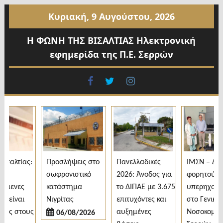
Προχωρήστε
Κυριακή, 9 Αυγούστου, 2026
στο
περιεχόμενο
Η ΦΩΝΗ ΤΗΣ ΒΙΣΑΛΤΙΑΣ Ηλεκτρονική
εφημερίδα της Π.Ε. Σερρών
facebook
twitter
instagram
σαλτίας:
Προσλήψεις στο
Πανελλαδικές
ΙΜΣΝ – Δωρ
σωφρονιστικό
2026: Άνοδος για
φορητού
όμενες
κατάστημα
το ΔΙΠΑΕ με 3.675
υπερηχογρά
 είναι
Νιγρίτας
επιτυχόντες και
στο Γενικό
ες στους
αυξημένες
Νοσοκομείο
06/08/2026