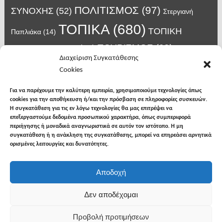
ΠΟΛΙΤΙΣΜΟΣ
(97)
ΣΥΝΟΧΗΣ
(52)
Στεργιανή
ΤΟΠΙΚΑ
(680)
ΤΟΠΙΚΗ
Παπλιάκα
(14)
ΤΟΥΡΙΣΜΟΣ
(63)
ΑΥΤΟΔΙΟΙΚΗΣΗ
(45)
Τάσος
Διαχείριση Συγκατάθεσης
Χατζηβασιλείου
(14)
Χατζηβασιλειου
(15)
Φυλακές Νιγρίτας
(8)
Cookies
κορωνοϊος
(24)
Χρυσάφης Αλέξανδρος
(7)
ιος δυτικού Νείλου
(6)
κρούσματα κορονοϊού
(18)
λαϊκή Νιγρίτας
(13)
Για να παρέχουμε την καλύτερη εμπειρία, χρησιμοποιούμε τεχνολογίες όπως
νοσοκομείο Σερρών
(7)
cookies για την αποθήκευση ή/και την πρόσβαση σε πληροφορίες συσκευών.
υγεια
(148)
σπυροπουλος
(7)
Η συγκατάθεση για τις εν λόγω τεχνολογίες θα μας επιτρέψει να
επεξεργαστούμε δεδομένα προσωπικού χαρακτήρα, όπως συμπεριφορά
περιήγησης ή μοναδικά αναγνωριστικά σε αυτόν τον ιστότοπο. Η μη
συγκατάθεση ή η ανάκληση της συγκατάθεσης, μπορεί να επηρεάσει αρνητικά
ορισμένες λειτουργίες και δυνατότητες.
facebook
twitter
instagram
Αποδοχή
Copyright © 2026
Φωνή της Βισαλτίας
. All rights
Δεν αποδέχομαι
reserved.
Προβολή προτιμήσεων
Θέμα: The NewsMag από
Bishal Napit
. Δουλεύει με