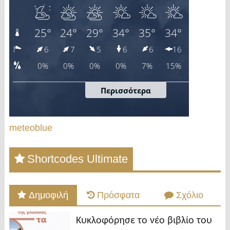
meteoblue
Shortcodes Ultimate
Δημοφιλή
Πρόσφατα
Σχόλιο
Κυκλοφόρησε το νέο βιβλίο του