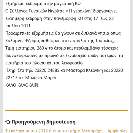
Εξαήμερη εκδρομή στην μαγευτική ΚΩ
Ο Σύλλογος Γυναικών Νιγρίτας « Η γερακίνα’ διοργανώνει
εξαήμερη εκδρομή στην πανέμορφη ΚΩ στις 17 έως 22
Ιουλίου 2011.
Προαιρετικές εξορμήσεις θα γίνουν σε διπλανά νησιά όπως
Κάλυμνο, Ψέριμο, καθώς και στα παράλια της Τουρκίας,.
Τιμή εισιτηρίου 260 € το άτομο και περιλαμβάνει τέσσερις
διανυκτερεύσεις με πρωινό σε ξενοδοχείο τριών αστέρων, τα
εισιτήρια του πλοίου και του λεωφορείο
Πληρ. Στα τηλ. 23220 24883 κα Μάστορα Κλεονίκη και 23220
22717 κα. Μυλωνά Μαρία
ΚΑΛΟ ΚΑΛΟΚΑΙΡΙ.
Πλοήγηση
Προηγούμενη
Προηγούμενη δημοσίευση
δημοσίευση:
άρθρων
Το καλοκαίρι του 2012 έτοιμο το τμήμα Μεσοράχη – Αμφίπολη