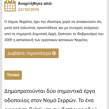
Νιγρίτα"
Αναρτήθηκε από:
22/10/2010
Ο Δήμος Νιγρίτας έχει την ιδιαίτερη χαρά να ανακοινώσει ότι,
μετά από πολυετείς προσπάθειες και με συνεχείς ενέργειες
από τη σημερινή Δημοτική Αρχή, ξεκίνησε το Φεβρουάριο του
2009 η κατασκευή των εργατικών κατοικιών Νιγρίτας
Διαβάστε περισσότερα
"Διανομή
εργατικών
κατοικιών
Τοπικά
Νιγρίτας"
Δημοπρατούνται δύο σημαντικά έργα
οδοποιίας στον Νομό Σερρών. Το ένα