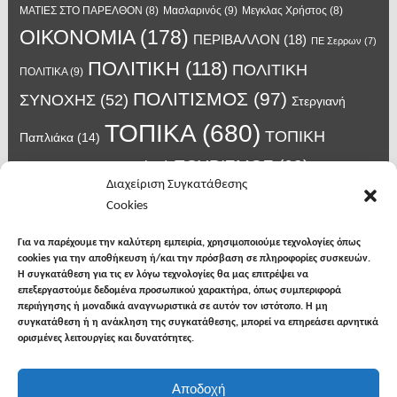
Μασλαρινός
(9)
ΜΑΤΙΕΣ ΣΤΟ ΠΑΡΕΛΘΟΝ
(8)
Μεγκλας Χρήστος
(8)
ΟΙΚΟΝΟΜΙΑ
(178)
ΠΕΡΙΒΑΛΛΟΝ
(18)
ΠΕ Σερρων
(7)
ΠΟΛΙΤΙΚΗ
(118)
ΠΟΛΙΤΙΚΗ
ΠΟΛΙΤΙΚΑ
(9)
ΠΟΛΙΤΙΣΜΟΣ
(97)
ΣΥΝΟΧΗΣ
(52)
Στεργιανή
ΤΟΠΙΚΑ
(680)
ΤΟΠΙΚΗ
Παπλιάκα
(14)
ΤΟΥΡΙΣΜΟΣ
(63)
ΑΥΤΟΔΙΟΙΚΗΣΗ
(45)
Τάσος
Διαχείριση Συγκατάθεσης
Χατζηβασιλείου
(14)
Χατζηβασιλειου
(15)
Φυλακές Νιγρίτας
(8)
Cookies
κορωνοϊος
(24)
Χρυσάφης Αλέξανδρος
(7)
ιος δυτικού Νείλου
(6)
κρούσματα κορονοϊού
(18)
λαϊκή Νιγρίτας
(13)
Για να παρέχουμε την καλύτερη εμπειρία, χρησιμοποιούμε τεχνολογίες όπως
νοσοκομείο Σερρών
(7)
cookies για την αποθήκευση ή/και την πρόσβαση σε πληροφορίες συσκευών.
υγεια
(148)
σπυροπουλος
(7)
Η συγκατάθεση για τις εν λόγω τεχνολογίες θα μας επιτρέψει να
επεξεργαστούμε δεδομένα προσωπικού χαρακτήρα, όπως συμπεριφορά
περιήγησης ή μοναδικά αναγνωριστικά σε αυτόν τον ιστότοπο. Η μη
συγκατάθεση ή η ανάκληση της συγκατάθεσης, μπορεί να επηρεάσει αρνητικά
ορισμένες λειτουργίες και δυνατότητες.
facebook
twitter
instagram
Αποδοχή