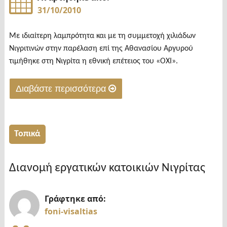
31/10/2010
Με ιδιαίτερη λαμπρότητα και με τη συμμετοχή χιλιάδων
Νιγριτινών στην παρέλαση επί της Αθανασίου Αργυρού
τιμήθηκε στη Νιγρίτα η εθνική επέτειος του «ΟΧΙ».
Διαβάστε περισσότερα
"Με
λαμπρότητα
οι
Τοπικά
επετειακές
εκδηλώσεις
Διανομή εργατικών κατοικιών Νιγρίτας
της
28ης
Γράφτηκε από:
Οκτωβρίου
foni-visaltias
στη