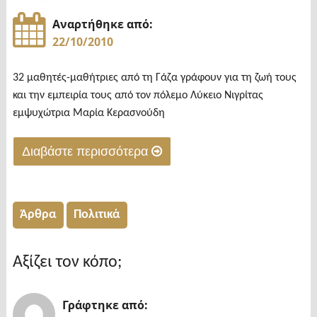
Αναρτήθηκε από:
22/10/2010
32 μαθητές-μαθήτριες από τη Γάζα γράφουν για τη ζωή τους
και την εμπειρία τους από τον πόλεμο Λύκειο Νιγρίτας
εμψυχώτρια Μαρία Κερασνούδη
Διαβάστε περισσότερα
"Μονόλογοι
απ’
τη
Άρθρα
Πολιτικά
Γάζα
στις
Αξίζει τον κόπο;
Σέρρες"
Γράφτηκε από: