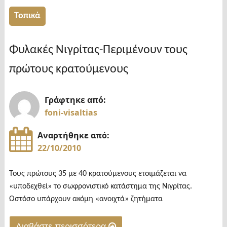
δύο
σημαντικά
Τοπικά
έργα
οδοποιίας
Φυλακές Νιγρίτας-Περιμένουν τους
στον
πρώτους κρατούμενους
Νομό
Σερρών.
Γράφτηκε από:
Το
foni-visaltias
ένα
αφορά
Αναρτήθηκε από:
τη
22/10/2010
βελτίωση
συνδετήριας
Τους πρώτους 35 με 40 κρατούμενους ετοιμάζεται να
οδού
«υποδεχθεί» το σωφρονιστικό κατάστημα της Νιγρίτας.
Ωστόσο υπάρχουν ακόμη «ανοιχτά» ζητήματα
Δημητριτσίου
–
Διαβάστε περισσότερα