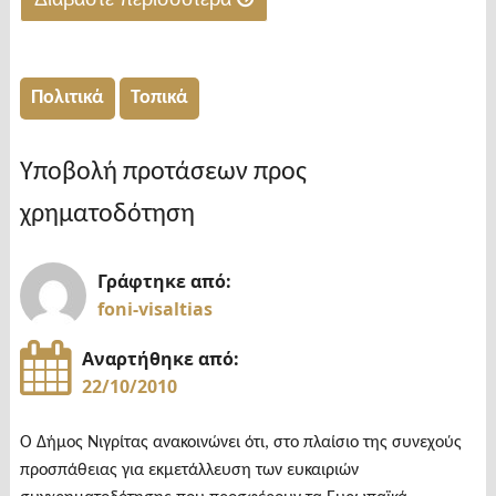
Δ.Δ.
Τριανταφυλλιάς
"Φυλακές
Δήμου
Νιγρίτας-
Βισαλτίας"
Περιμένουν
Πολιτικά
Τοπικά
τους
πρώτους
Υποβολή προτάσεων προς
κρατούμενους"
χρηματοδότηση
Γράφτηκε από:
foni-visaltias
Αναρτήθηκε από:
22/10/2010
Ο Δήμος Νιγρίτας ανακοινώνει ότι, στο πλαίσιο της συνεχούς
προσπάθειας για εκμετάλλευση των ευκαιριών