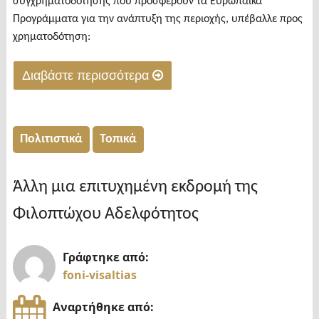
συγχρηματοδότησης που προσφέρουν τα Ευρωπαϊκά
Προγράμματα για την ανάπτυξη της περιοχής, υπέβαλλε προς
χρηματοδότηση:
Διαβάστε περισσότερα
"Υποβολή
προτάσεων
προς
Πολιτιστικά
Τοπικά
χρηματοδότηση"
Άλλη μια επιτυχημένη εκδρομή της
Φιλοπτώχου Αδελφότητος
Γράφτηκε από:
foni-visaltias
Αναρτήθηκε από: