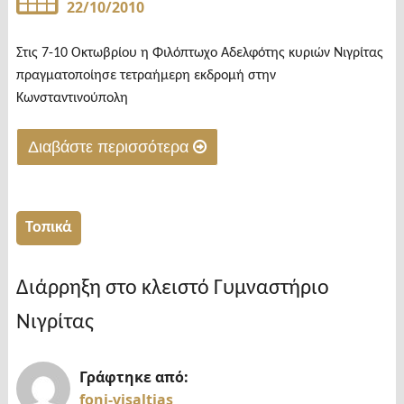
22/10/2010
Στις 7-10 Οκτωβρίου η Φιλόπτωχο Αδελφότης κυριών Νιγρίτας
πραγματοποίησε τετραήμερη εκδρομή στην
Κωνσταντινούπολη
Διαβάστε περισσότερα
"Άλλη
μια
επιτυχημένη
Τοπικά
εκδρομή
της
Διάρρηξη στο κλειστό Γυμναστήριο
Φιλοπτώχου
Νιγρίτας
Αδελφότητος"
Γράφτηκε από:
foni-visaltias