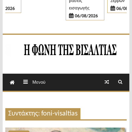
βάσεις
Σερρών
εισαγωγής
8/2026
06/08/20
06/08/2026
Εβδομαδιαία Εφημερίδα Π.Ε.Σερρών
Φωνή της Βισαλτίας
Μενού
Συντάκτης: foni-visaltias