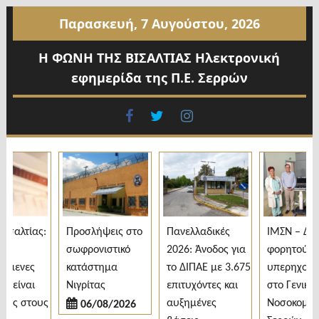
Προχωρήστε
Παρασκευή, 7 Αυγούστου, 2026
στο
περιεχόμενο
Η ΦΩΝΗ ΤΗΣ ΒΙΣΑΛΤΙΑΣ Ηλεκτρονική
εφημερίδα της Π.Ε. Σερρών
facebook
twitter
instagram
σαλτίας:
Προσλήψεις στο
Πανελλαδικές
ΙΜΣΝ – Δωρ
σωφρονιστικό
2026: Άνοδος για
φορητού
όμενες
κατάστημα
το ΔΙΠΑΕ με 3.675
υπερηχογρά
 είναι
Νιγρίτας
επιτυχόντες και
στο Γενικό
ες στους
αυξημένες
Νοσοκομείο
06/08/2026